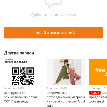
Добавьте первый отзыв
Новый комментарий
Другие записи
10 апреля 2025
31 января 2025
1 января 202
Инструкция по
Современные
Сп
Акция
осуществлению оплат
ортопедические матрасы
предложени
ФОП Парнывода
из новой коллекции Artist
доставку!
ЕММ