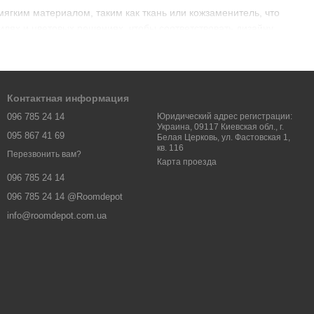
 мягким материалом, таким как ткань или кожзаменитель, что
лях и цветовых решениях, чтобы соответствовать дизайну
ы подходить для разных помещений.
Контактная информация
096 785 24 14
Юридический адрес регистрации:
Украина, 09117 Киевская обл., г.
095 867 41 69
Белая Церковь, ул. Фастовская 1,
кв. 116
Перезвонить вам?
Карта проезда
096 785 24 14
096 785 24 14 @Roomdepot
info@roomdepot.com.ua
, который дополнительно оснащен раскладывающейся
. Мебель такого типа идеально подходит для небольших
транства.