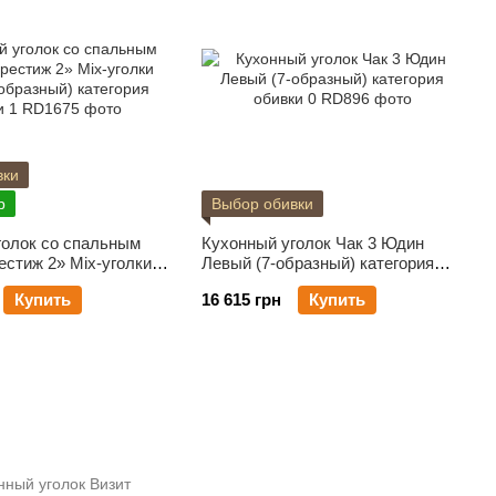
вки
р
Выбор обивки
голок со спальным
Кухонный уголок Чак 3 Юдин
стиж 2» Mix-уголки
Левый (7-образный) категория
разный) категория
обивки 0
Купить
16 615 грн
Купить