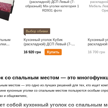
Выбор обивки
альным
Кухонный уголок Кубик
Кухонный у
олки
(раскладной) ДСП Левый (7-
раскладной 
егория
образный) Mix-уголки категория 1
Мебель Лев
16 920 грн
Купить
16 700 грн
Орех
ок со спальным местом — это многофункц
ьным местом — это одно из лучших решений для тех, кто ищет ком
аине кухонные уголки со спальным местом пользуются особым спро
ах и общежитиях,
ет собой кухонный уголок со спальным 