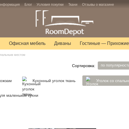
 информация
Блог
Условия покупки
Ткани
Отзывы о магазине
ы
Офисная мебель
Диваны
Гостиные — Прихожие
 спальным местом
м
по популярност
Сортировка:
кожзам
Кухонный уголок ткань
Уголок со спаль
для маленькой кухни