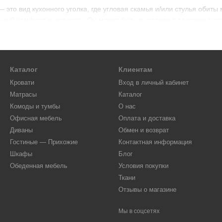
 это вид кухонного уголка, где угловая скамья и/или стулья обиты
ный комфорт и уютность. Он может быть выполнен в различных сти
уголки могут иметь разные конфигурации, размеры и формы, чтоб
Каталог
Клиентам
Кровати
Вход в личный кабинет
Матрасы
Каталог
Комоды и тумбы
О нас
Офисная мебель
Оплата и доставка
Диваны
Обмен и возврат
Гостиные — Прихожие
Контактная информация
Шкафы
Блог
Обеденная мебель
Условия покупки
льным местом — это модификация классического кухонного уголка
Ткани
я зона кухонного уголка обычно расположена под угловой скамьей
Отзывы о магазине
сть необходимость в максимально эффективном использовании прос
олков со спальным местом
Мы в соцсетях