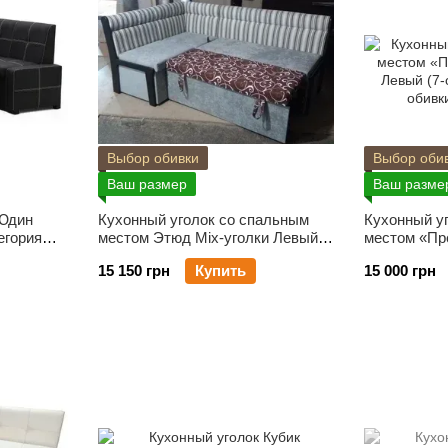
Выбор обивки
Выбор оби
Ваш размер
Ваш разме
 Юдин
Кухонный уголок со спальным
Кухонный у
егория
местом Этюд Mix-уголки Левый
местом «Пре
(7-образный) категория обивки 1
Левый (7-об
15 150 грн
Купить
15 000 грн
обивки 1