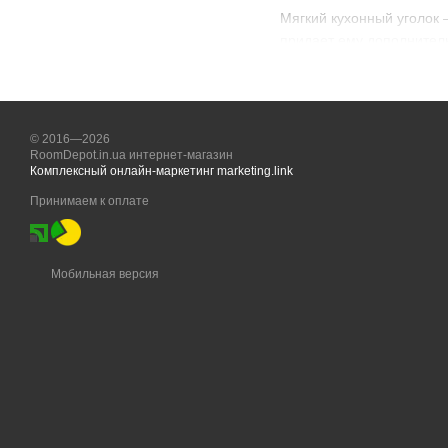
Мягкий кухонный уголок —
придает ему дополнитель
кухни. Мягкие кухонные 
© 2016—2026
RoomDepot.in.ua интернет-магазин
Комплексный онлайн-маркетинг marketing.link
Принимаем к оплате
Мобильная версия
Кухонный уголок со спа
спальной зоной, Спальна
квартир и студий, где е
Дизайн кухонных уг