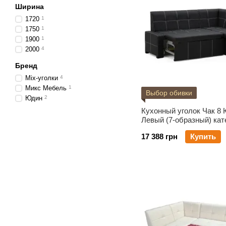
Ширина
1720
1
1750
1
1900
1
2000
4
Бренд
Mix-уголки
4
Микс Мебель
1
Выбор обивки
Юдин
2
Кухонный уголок Чак 8
Левый (7-образный) кат
обивки 0
17 388 грн
Купить