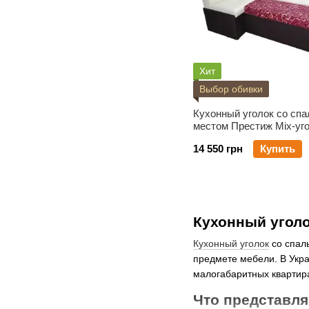
Хит
Выбор обивки
Кухонный уголок со сп
местом Престиж Mix-уг
Левый (7-образный) кат
14 550 грн
Купить
обивки 1
Кухонный угол
Кухонный уголок
со спал
предмете мебели. В Укр
малогабаритных квартир
Что представля