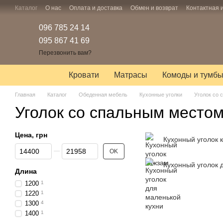
Перейти к основному контенту
Каталог
О нас
Оплата и доставка
Обмен и возврат
Контактная
096 785 24 14
095 867 41 69
Перезвонить вам?
Кровати
Матрасы
Комоды и тумб
Главная
Каталог
Обеденная мебель
Кухонные уголки
Уголок со
Уголок со спальным место
Цена, грн
Кухонный уголок 
От Цена, грн
До Цена, грн
OK
Кухонный уголок 
Длина
1200
1
1220
1
1300
4
1400
1