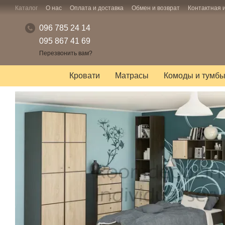
Перейти к основному контенту
Каталог
О нас
Оплата и доставка
Обмен и возврат
Контактная
096 785 24 14
095 867 41 69
Перезвонить вам?
Кровати
Матрасы
Комоды и тумб