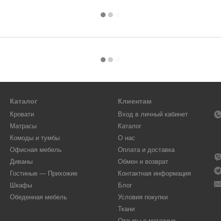
Каталог
Клиентам
Кровати
Вход в личный кабинет
Матрасы
Каталог
Комоды и тумбы
О нас
Офисная мебель
Оплата и доставка
Диваны
Обмен и возврат
Гостиные — Прихожие
Контактная информация
Шкафы
Блог
Обеденная мебель
Условия покупки
Ткани
Отзывы о магазине