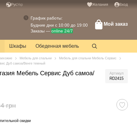
Рус
Укр
Желания
Вход
График работы:
Мой заказ
Будние дни с 10:00 до 19:00
Заказы —
online 24/7
Шкафы
Обеденная мебель
рихожие
Мебель для спальни
Мебель для спальни Мебель Сервис
вис Дуб самоа/Венге темный
тазия Мебель Сервис Дуб самоа/
Артикул
RD2415
4 грн
пительной скидки