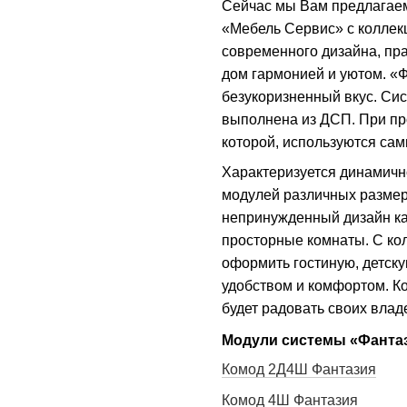
Сейчас мы Вам предлагаем
«Мебель Сервис» с коллек
современного дизайна, пр
дом гармонией и уютом. «Ф
безукоризненный вкус. Си
выполнена из ДСП. При пр
которой, используются са
Характеризуется динамичн
модулей различных размер
непринужденный дизайн как
просторные комнаты. С ко
оформить гостиную, детску
удобством и комфортом. К
будет радовать своих влад
Модули системы «Фантаз
Комод 2Д4Ш Фантазия
Комод 4Ш Фантазия