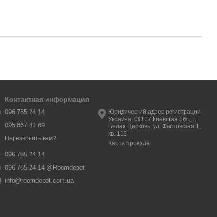
Контактная информация
096 785 24 14
Юридический адрес регистрации:
Украина, 09117 Киевская обл., г.
095 867 41 69
Белая Церковь, ул. Фастовская 1,
кв. 116
Перезвонить вам?
Карта проезда
096 785 24 14
096 785 24 14 @Roomdepot
info@roomdepot.com.ua