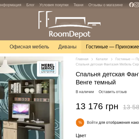
 информация
Блог
Условия покупки
Ткани
Отзывы о магазине
ы
Офисная мебель
Диваны
Гостиные — Прихожие
Главная
Каталог
Гостиные — П
Спальня детская Фантазия Мебель Сер
Спальня детская Фан
Венге темный
В наличии
Оставить отзыв
13 176 грн
13 58
Войти
для отображения нако
%
Цвет