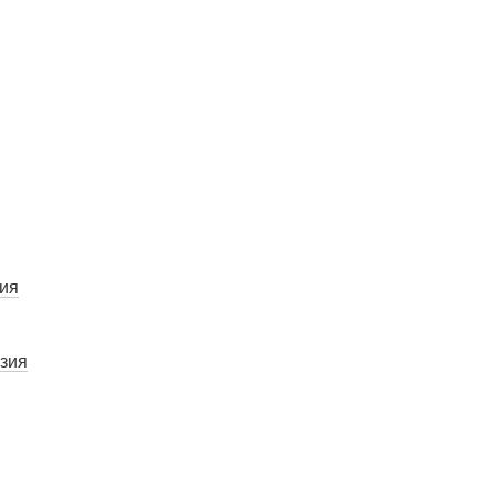
ия
зия