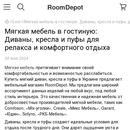
RoomDepot
Блог
Мягкая мебель в гостиную: Диваны, кресла и пуфы 
Мягкая мебель в гостиную:
Диваны, кресла и пуфы для
релакса и комфортного отдыха
28 мая 2024
Мягкая мебель
притягивает внимание своей
комфортабельностью и возможностью расслабиться.
Купить мягкий диван, кресла и пуфы в Украине предлагает
мебельный магазин RoomDepot. Мы предлагаем широкий
ассортимент данных изделий на любой вкус, под любой
стиль интерьера. Это качественная и надежная мебель от
добросовестных производителей мягкой мебели, таких как
Comfoson, «Mix-уголки», Creale, «Микс Мебель», Garant,
«Юдин», Sofyno, «РКБ-Мебель».
Диваны, кресла и пуфы создают идеальные условия для
отдыха после трудного дня. Они дарят ощущение уюта и