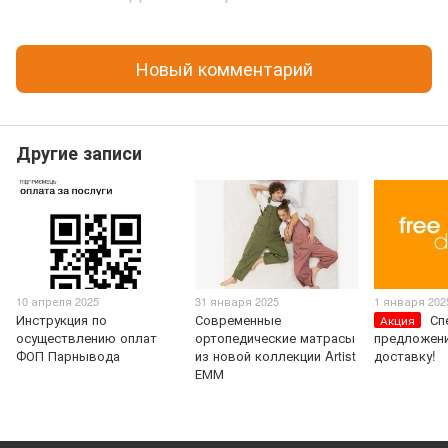
Новый комментарий
Другие записи
10 апреля 2025
31 января 2025
1 января 202
Инструкция по
Современные
Сп
Акция
осуществлению оплат
ортопедические матрасы
предложени
ФОП Парнывода
из новой коллекции Artist
доставку!
ЕММ