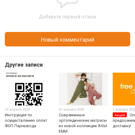
Добавьте первый отзыв
Новый комментарий
Другие записи
10 апреля 2025
31 января 2025
1 января 202
Инструкция по
Современные
Сп
Акция
осуществлению оплат
ортопедические матрасы
предложени
ФОП Парнывода
из новой коллекции Artist
доставку!
ЕММ