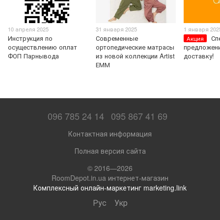
10 апреля 2025
31 января 2025
1 января 202
Инструкция по
Современные
Сп
Акция
осуществлению оплат
ортопедические матрасы
предложени
ФОП Парнывода
из новой коллекции Artist
доставку!
ЕММ
096 785 24 14
095 867 41 69
Контактная информация
Полная версия сайта
© 2016—2026
RoomDepot.in.ua интернет-магазин
Комплексный онлайн-маркетинг marketing.link
Рус
Укр