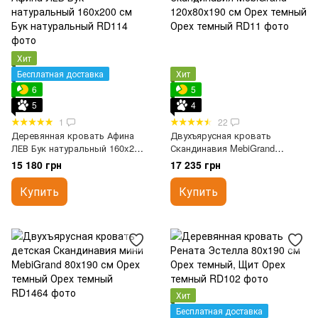
Хит
Бесплатная доставка
Хит
6
5
5
4
1
22
Деревянная кровать Афина
Двухъярусная кровать
ЛЕВ Бук натуральный 160x200
Скандинавия MebiGrand
см
120х80х190 см Орех темный
15 180 грн
17 235 грн
Купить
Купить
Хит
Бесплатная доставка