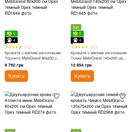
Хит
5
5
4
4
2
2
Кровати с мягким изголовьем
Кровати с мягким изголовьем
Торонто MebiGrand 80х200 см
Токио MebiGrand 140х200 см
Орех темный
Орех темный
9 792 грн
12 854 грн
Купить
Купить
Хит
Хит