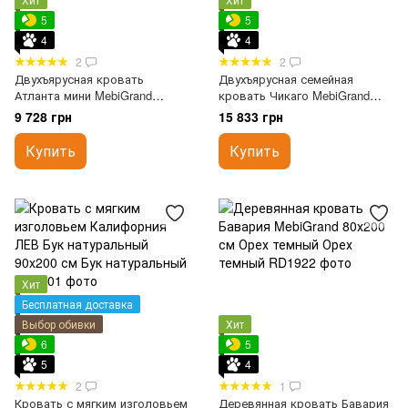
5
5
4
4
2
2
Двухъярусная кровать
Двухъярусная семейная
Атланта мини MebiGrand
кровать Чикаго MebiGrand
80х200 см Орех темный
120х70х200 см Орех темный
9 728 грн
15 833 грн
Купить
Купить
Хит
Бесплатная доставка
Выбор обивки
Хит
6
5
5
4
2
1
Кровать с мягким изголовьем
Деревянная кровать Бавария