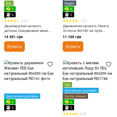
Хит
Видео
5
6
4
5
2
1
Двухъярусная кровать
Деревянная кровать Рената
детская Скандинавия мини
Эстелла 80х190 см Орех
MebiGrand 80х190 см Орех
темный, Щит
14 451 грн
11 100 грн
темный
Купить
Купить
Хит
Бесплатная доставка
Бесплатная доставка
Выбор обивки
6
6
5
5
2