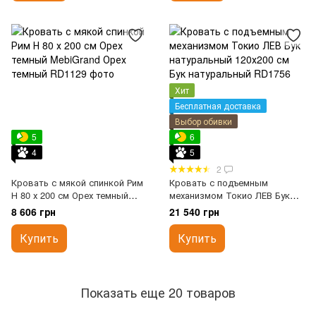
Хит
Бесплатная доставка
Выбор обивки
5
6
4
5
2
Кровать с мякой спинкой Рим
Кровать с подъемным
Н 80 х 200 см Орех темный
механизмом Токио ЛЕВ Бук
MebiGrand
натуральный 120х200 см
8 606 грн
21 540 грн
Купить
Купить
Показать еще 20 товаров