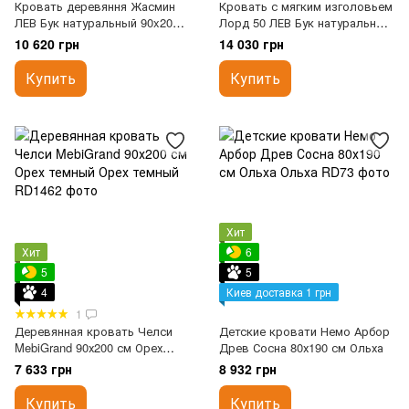
Кровать деревяння Жасмин
Кровать с мягким изголовьем
ЛЕВ Бук натуральный 90x200
Лорд 50 ЛЕВ Бук натуральный
см
90x200 см
10 620 грн
14 030 грн
Купить
Купить
Хит
Хит
6
5
5
4
Киев доставка 1 грн
1
Деревянная кровать Челси
Детские кровати Немо Арбор
MebiGrand 90х200 см Орех
Древ Сосна 80х190 см Ольха
темный
7 633 грн
8 932 грн
Купить
Купить