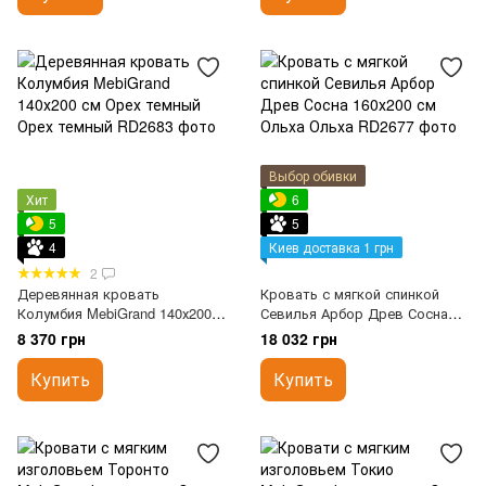
Выбор обивки
Хит
6
5
5
4
Киев доставка 1 грн
2
Деревянная кровать
Кровать с мягкой спинкой
Колумбия MebiGrand 140х200
Севилья Арбор Древ Сосна
см Орех темный
160х200 см Ольха
8 370 грн
18 032 грн
Купить
Купить