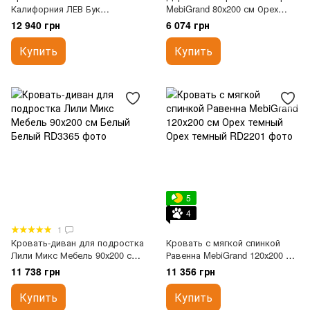
Калифорния ЛЕВ Бук
MebiGrand 80х200 см Орех
натуральный 90x200 см
темный
12 940 грн
6 074 грн
Купить
Купить
5
4
1
Кровать-диван для подростка
Кровать с мягкой спинкой
Лили Микс Мебель 90х200 см
Равенна MebiGrand 120х200 см
Белый
Орех темный
11 738 грн
11 356 грн
Купить
Купить