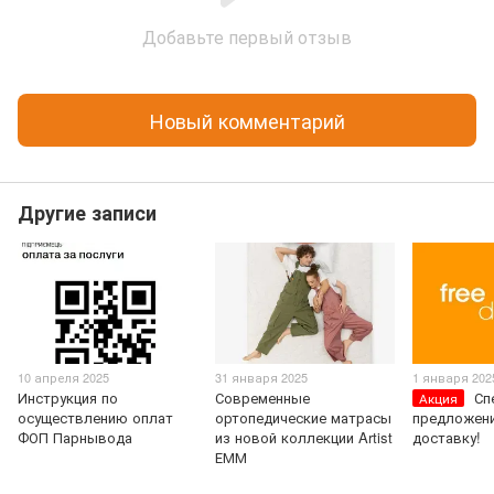
Добавьте первый отзыв
Новый комментарий
Другие записи
10 апреля 2025
31 января 2025
1 января 202
Инструкция по
Современные
Сп
Акция
осуществлению оплат
ортопедические матрасы
предложени
ФОП Парнывода
из новой коллекции Artist
доставку!
ЕММ