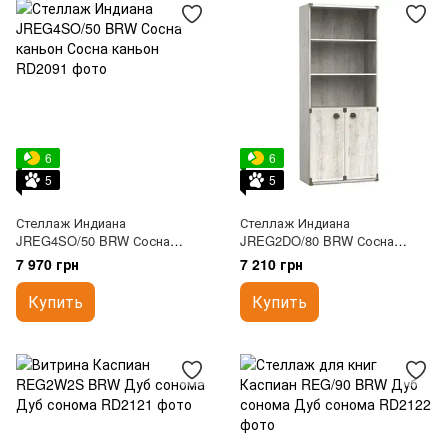
6
6
5
5
Стеллаж Индиана
Стеллаж Индиана
JREG4SO/50 BRW Сосна
JREG2DO/80 BRW Сосна
каньон
каньон
7 970 грн
7 210 грн
Купить
Купить