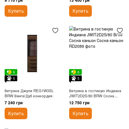
9 710 грн
13 400 грн
Купить
Купить
6
6
5
5
Витрина Джули REG1W3SL
Витрина в гостиную Индиана
BRW Венге/Дуб конкордия
JWIT2D2S/80 BRW Сосна
каньон
7 240 грн
12 750 грн
Купить
Купить