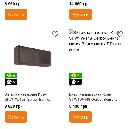
серебряная
6 960 грн
14 660 грн
Купить
Купить
6
6
5
5
Витрина навесная Коен
Витрина навесная Коен
SFW1W/103 Gerbor Венге
SFW1W/148 Gerbor Венге
магия
магия
3 820 грн
5 430 грн
Купить
Купить