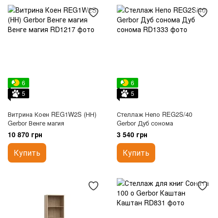
6
6
5
5
Витрина Коен REG1W2S (НН)
Стеллаж Непо REG2S/40
Gerbor Венге магия
Gerbor Дуб сонома
10 870 грн
3 540 грн
Купить
Купить