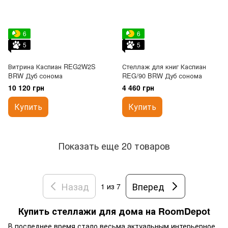
6
6
5
5
Витрина Каспиан REG2W2S
Стеллаж для книг Каспиан
BRW Дуб сонома
REG/90 BRW Дуб сонома
10 120 грн
4 460 грн
Купить
Купить
Показать еще 20 товаров
Назад
Вперед
1
из 7
Купить стеллажи для дома на RoomDepot
В последнее время стало весьма актуальным интерьерное