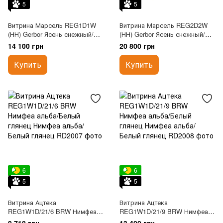
5
5
Витрина Марсель REG1D1W
Витрина Марсель REG2D2W
(НН) Gerbor Ясень снежный/
(НН) Gerbor Ясень снежный/
Дуб сонома трюфель
Дуб сонома трюфель
14 100 грн
20 800 грн
Купить
Купить
6
6
5
5
Витрина Ацтека
Витрина Ацтека
REG1W1D/21/6 BRW Нимфеа
REG1W1D/21/9 BRW Нимфеа
альба/Белый глянец
альба/Белый глянец