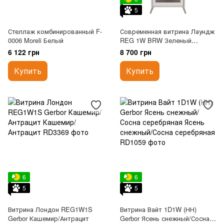
5
Стеллаж комбинированный F-
Современная витрина Лаундж
0006 Moreli Белый
REG 1W BRW Зеленый
дымчастый/Черный
6 122 грн
8 700 грн
Купить
Купить
6
6
5
5
Витрина Лондон REG1W1S
Витрина Вайт 1D1W (НН)
Gerbor Кашемир/Антрацит
Gerbor Ясень снежный/Сосна