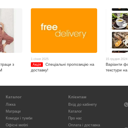
1 січня 2025
15 грудня 2024
траци з
Спеціальні пропозицію на
Варіанти ф
Акція
ММ
доставку!
текстури на
Каталог
Клієнтам
Ліжка
Вхід до кабінету
Матраци
Каталог
Комоди і тумби
Про нас
Офісні меблі
Оплата і доставка