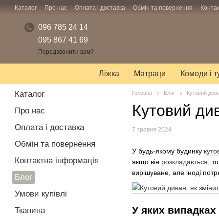
Перейти до основного контенту
Каталог
Про нас
Оплата і доставка
Обмін та повернення
Конта
096 785 24 14
095 867 41 69
Передзвонити вам?
Ліжка
Матраци
Комоди і 
Каталог
Головна
Блог
Кутовий дива
Кутовий див
Про нас
Оплата і доставка
7 травня 2024
Обмін та повернення
У будь-якому будинку
куто
Контактна інформація
якщо він
розкладається
, т
вирішуване, але іноді потр
Блог
Умови купівлі
У яких випадках
Тканина