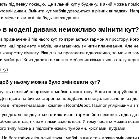
ють під певну локацію. Це вільний кут у будинку, в який можна поміс
кутовий диван. Змінити кут меблів доводиться в різних випадках. 
и місце в кімнаті під будь-які завдання.
 в моделі дивана неможливо змінити кут?
 призначений під нього кут, то втрачається гармонія простору, йог
ти інші предмети меблів, намагаючись змінити планування. Але не
д конкретну кімнату. Якщо ж ви прогадали однозначно, то можна замі
и майстра. Хоча далеко не кожен меблевик візьметься за таку пере
щоб у ньому можна було змінювати кут?
ують великий асортимент меблів такого типу. Вони сконструйовані
 Для цього на бічних сторонах передбачені спеціальні зачепи, за д
утом в інтернет-магазині компанії RoomDepot. Найпопулярнішими з та
 усі деталі поєднуються стилістично, гармонійно підходять одна до 
обхідності так, як вам тільки захочеться. У тому числі їх можна вс
ого типу можна з підлокітниками, тумбами, кріслами, пуфами.
е багатофункціональні зручні меблі, в яких теж можна змінювати б