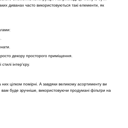
аких диванах часто використовуються такі елементи, як
агами:
.
мнати.
 просто декору просторого приміщення.
стилі інтер'єру.
 них цілком помірні. А завдяки великому асортименту ви
м вам буде зручніше, використовуючи продумані фільтри на