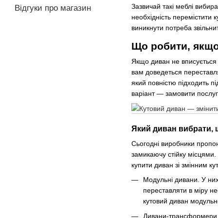
Зазвичай такі меблі вибира
Відгуки про магазин
необхідність перемістити 
виникнути потреба звільнит
Що робити, якщо
Якщо диван не вписується в
вам доведеться переставля
який повністю підходить пі
варіант — замовити послуг
Який диван вибрати, 
Сьогодні виробники пропон
замикаючу стійку місцями.
купити диван зі змінним к
Модульні дивани. У них
переставляти в міру не
кутовий диван модульн
Дивани-трансформери. Ц