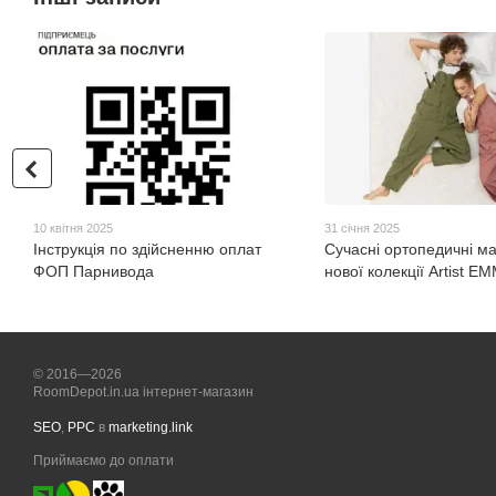
10 квітня 2025
31 січня 2025
Інструкція по здійсненню оплат
Сучасні ортопедичні ма
ФОП Парнивода
нової колекції Artist Е
© 2016—2026
RoomDepot.in.ua інтернет-магазин
SEO
,
PPC
в
marketing.link
Приймаємо до оплати