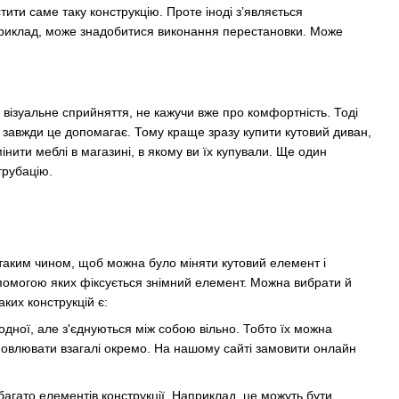
тити саме таку конструкцію. Проте іноді з’являється
Наприклад, може знадобитися виконання перестановки. Може
о візуальне сприйняття, не кажучи вже про комфортність. Тоді
 завжди це допомагає. Тому краще зразу купити кутовий диван,
нити меблі в магазині, в якому ви їх купували. Ще один
трубацію.
 таким чином, щоб можна було міняти кутовий елемент і
опомогою яких фіксується знімний елемент. Можна вибрати й
ких конструкцій є:
одної, але з'єднуються між собою вільно. Тобто їх можна
тановлювати взагалі окремо. На нашому сайті замовити онлайн
агато елементів конструкції. Наприклад, це можуть бути