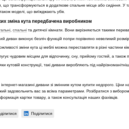
и, що трансформуються в додаткове спальне місце або сидіння. У т
також моделі, що виїжджають убік.
яких зміна кута передбачена виробником
тальні
,
спальні
та дитячої кімнати. Вони вирізняються такими перев
ий диван виконує безліч функцій попри порівняно невеликий розмір
ожливості зміни кута ці меблі можна переставляти в різні частини кі
угує чудовим місцем для відпочинку, сну, прийому гостей, а також
и кутовій конструкції, такі дивани виробляють під найрізноманітніші 
нтернет-магазині дивани зі змінним кутом купити недорого. Ціни на
який задовольнить вас за всіма параметрами. Розібратися з виборо
нформація картки товару, а також консультація наших фахівців.
ділитися
Поділитися