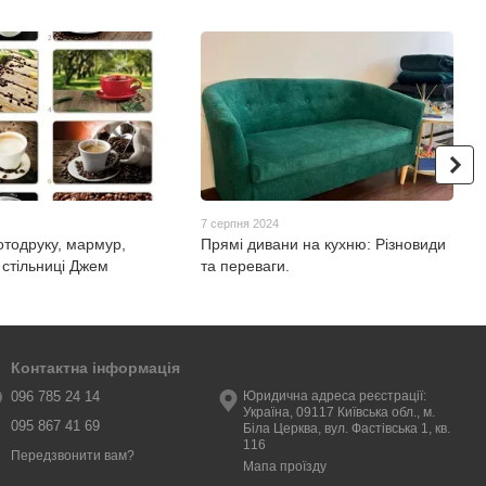
7 серпня 2024
отодруку, мармур,
Прямі дивани на кухню: Різновиди
 стільниці Джем
та переваги.
Контактна інформація
096 785 24 14
Юридична адреса реєстрації:
Україна, 09117 Київська обл., м.
095 867 41 69
Біла Церква, вул. Фастівська 1, кв.
116
Передзвонити вам?
Мапа проїзду