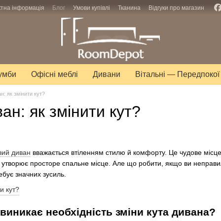
ктна інформація
Блог
Умови купівлі
Тканина
Відгуки про магазин
тумби
Офісні меблі
Дивани
Вітальні — Передпокої
н: як змінити кут?
ан: як змінити кут?
вий диван
вважається втіленням стилю й комфорту. Це чудове місце 
о утворює просторе спальне місце. Але що робити, якщо ви неправи
ебує значних зусиль.
 виникає необхідність зміни кута дивана?