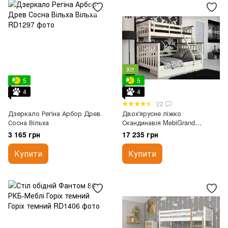
Хіт
5
5
4
4
22
Дзеркало Регіна Арбор Древ
Двох'ярусне ліжко
Сосна Вільха
Скандинавія MebiGrand
120х80х190 см Горіх темний
3 165 грн
17 235 грн
Купити
Купити