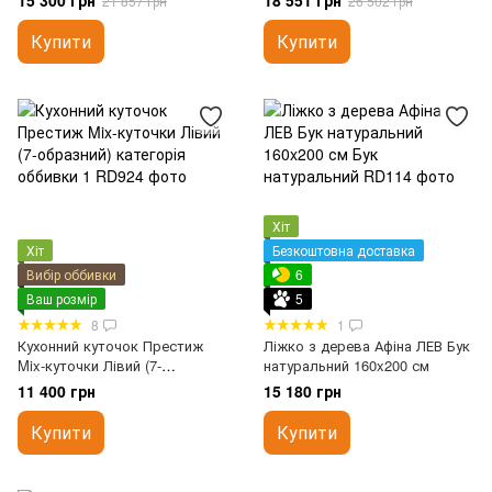
15 300 грн
18 551 грн
21 857 грн
26 502 грн
Купити
Купити
Хіт
Хіт
Безкоштовна доставка
Вибір оббивки
6
Ваш розмір
5
8
1
Кухонний куточок Престиж
Ліжко з дерева Афіна ЛЕВ Бук
Mix-куточки Лівий (7-
натуральний 160x200 см
образний) категорія оббивки 1
11 400 грн
15 180 грн
Купити
Купити