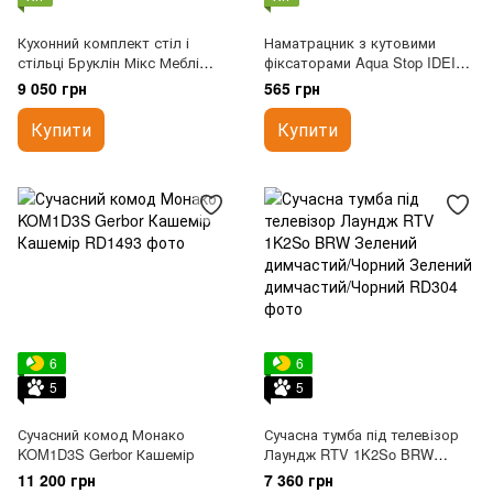
Кухонний комплект стіл і
Наматрацник з кутовими
стільці Бруклін Мікс Меблі
фіксаторами Aqua Stop IDEIA
Горіх темний
90х200
9 050 грн
565 грн
Купити
Купити
6
6
5
5
Сучасний комод Монако
Сучасна тумба під телевізор
KOM1D3S Gerbor Кашемір
Лаундж RTV 1K2So BRW
Зелений димчастий/Чорний
11 200 грн
7 360 грн