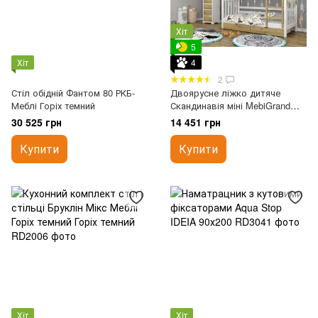
Хіт
5
Хіт
4
2
Стіл обідній Фантом 80 РКБ-
Двоярусне ліжко дитяче
Меблі Горіх темний
Скандинавія міні MebiGrand
80х190 см Горіх темний
30 525 грн
14 451 грн
Купити
Купити
Хіт
Хіт