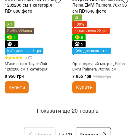
Хіт
Хіт
−30%
Вибір оббивки
залишилося 22 дні
6
6
5
5
Київ доставка 1 грн
Київ доставка 1 грн
3
М'яке ліжко Taylor Лайт
Ортопедичний матрац Reina
120х200 см 1 категорія
ЕММ Palmera 70х190 см
9 950 грн
7 855 грн
11 220 грн
Купити
Купити
Показати ще 20 товарів
Назад
Вперед
1
з 138