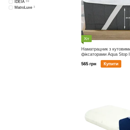
IDEIA
69
MatroLuxe
3
Хіт
Наматрацник з кутовим
фіксаторами Aqua Stop 
90х200
565 грн
Купити