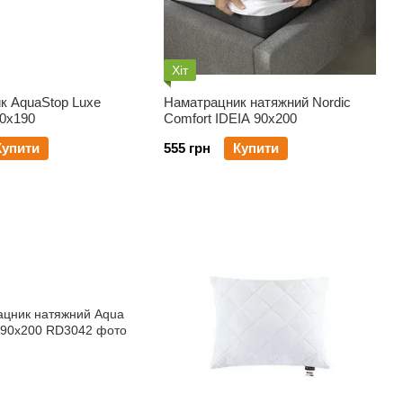
Хіт
к AquaStop Luxe
Наматрацник натяжний Nordic
70х190
Comfort IDEIA 90х200
Купити
555 грн
Купити