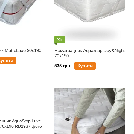
Хіт
ик MatroLuxe 80х190
Наматрацник AquaStop Day&Night
70х190
Купити
535 грн
Купити