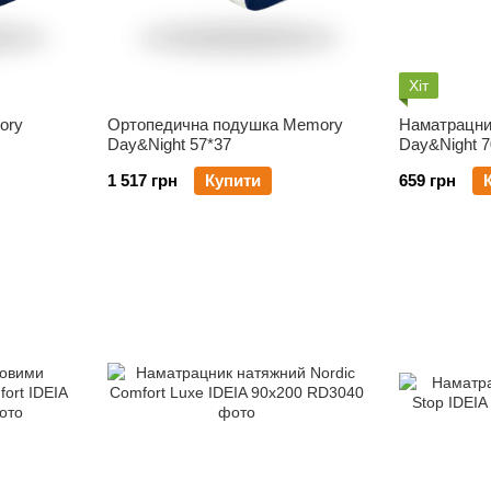
Хіт
ory
Ортопедична подушка Memory
Наматрацни
Day&Night 57*37
Day&Night 
1 517 грн
Купити
659 грн