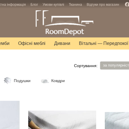
ктна інформація
Блог
Умови купівлі
Тканина
Відгуки про магазин
тумби
Офісні меблі
Дивани
Вітальні — Передпокої
за популярніс
Сортування:
Подушки
Ковдри