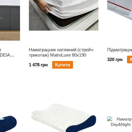
и
Наматрацник натяжний (стрейч-
Підматрацн
IDEIA
трикотаж) MatroLuxe 80х190
320 грн
1 478 грн
Купити