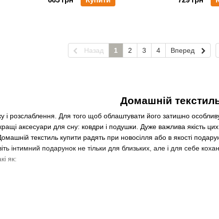
Назад
1
2
3
4
Вперед
Домашній текстил
ку і розслаблення. Для того щоб облаштувати його затишно особлив
ащі аксесуари для сну: ковдри і подушки. Дуже важлива якість цих 
 Домашній текстиль купити радять при новосілля або в якості подар
віть інтимний подарунок не тільки для близьких, але і для себе коха
кі як: