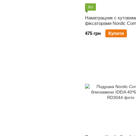
Хіт
Наматрацник с кутовим
фіксаторами Nordic Com
90х200
475 грн
Купити