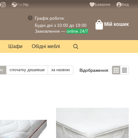
Рус
Укр
Бажання
Вхід
Графік роботи:
Мій кошик
Будні дні з 10:00 до 19:00
Замовлення —
online 24/7
Шафи
Обідні меблі
тю
спочатку дешевше
за назвою
Відображення: