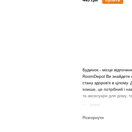
Будинок - місце відпочин
RoomDepot Ви знайдете кр
стану здоров'я в цілому.
інакше, це потрібний і на
та аксесуари для дому, та
ліжка;
матраци;
Розгорнути
комоди і тумби;
дивани;