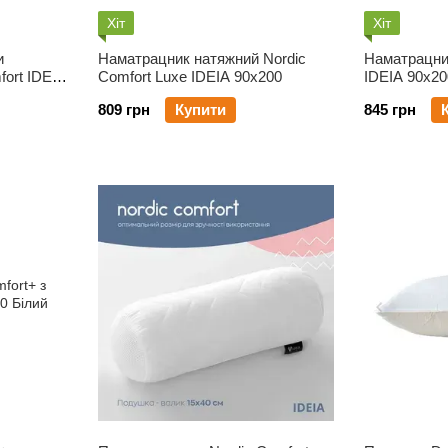
Хіт
Хіт
и
Наматрацник натяжний Nordic
Наматрацни
fort IDEIA
Comfort Luxe IDEIA 90х200
IDEIA 90х20
809 грн
Купити
845 грн