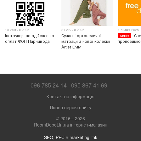
10 квітня 2025
31 січня 2025
1 січня 2025
Інструкція по здійсненню
Сучасні ортопедичні
Спе
Акція
оплат ФОП Парнивода
матраци з нової колекції
пропозицію
Artist ЕММ
096 785 24 14
095 867 41 69
Контактна інформація
Повна версія сайту
© 2016—2026
RoomDepot.in.ua інтернет-магазин
SEO
,
PPC
в
marketing.link