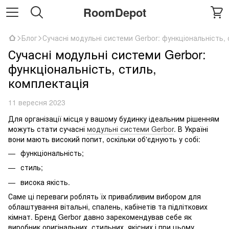
RoomDepot
Блог
Сучасні модульні системи Gerbor: функціональність,
Сучасні модульні системи Gerbor:
функціональність, стиль,
комплектація
11 вересня 2023
Для організації місця у вашому будинку ідеальним рішенням
можуть стати сучасні
модульні системи Gerbor
. В Україні
вони мають високий попит, оскільки об'єднують у собі:
функціональність;
стиль;
висока якість.
Саме ці переваги роблять їх привабливим вибором для
облаштування вітальні, спалень, кабінетів та підліткових
кімнат. Бренд Gerbor давно зарекомендував себе як
виробник оригінальних, стильних, якісних і при цьому