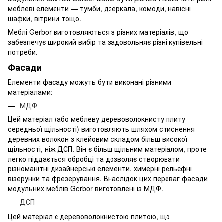
меблеві елементи — тумби, дзеркала, комоди, навісні
шафки, вітрини тощо.
Меблі Gerbor виготовляються з різних матеріалів, що
забезпечує широкий вибір та задовольняє різні купівельні
потреби.
Фасади
Елементи фасаду можуть бути виконані різними
матеріалами:
МДФ
Цей матеріал (або меблеву деревоволокнисту плиту
середньої щільності) виготовляють шляхом стиснення
деревних волокон з клейовим складом більш високої
щільності, ніж ДСП. Він є більш щільним матеріалом, проте
легко піддається обробці та дозволяє створювати
різноманітні дизайнерські елементи, химерні рельєфні
візерунки та фрезерування. Внаслідок цих переваг фасади
модульних меблів Gerbor виготовлені із МДФ.
ДСП
Цей матеріал є деревоволокнистою плитою, що