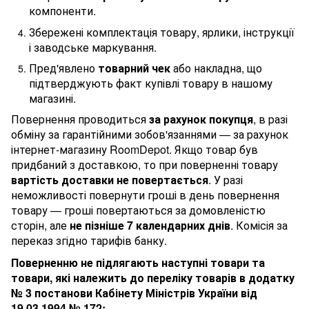
компоненти.
Збережені комплектація товару, ярлики, інструкції
і заводське маркування.
Пред'явлено
товарний чек
або накладна, що
підтверджують факт купівлі товару в нашому
магазині.
Повернення проводиться
за рахунок покупця
, в разі
обміну за гарантійними зобов'язаннями — за рахунок
інтернет-магазину RoomDepot. Якщо товар був
придбаний з доставкою, то при поверненні товару
вартість доставки не повертається
. У разі
неможливості повернути гроші в день повернення
товару — гроші повертаються за домовленістю
сторін, але
не пізніше 7 календарних днів
. Комісія за
переказ згідно тарифів банку.
Поверненню не підлягають наступні товари та
товари, які належить до переліку товарів в додатку
№ 3 постанови Кабінету Міністрів України від
19.03.1994 № 172: