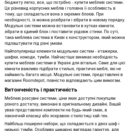
бюджету легко, все, що потрібно - купити меблеві системи.
Це різновид корпусних меблів і головна її особливість в
тому, що складається вона з окремих блоків. При
необхідності, їх можна розібрати і зібрати в новому порядку.
Модульні системи можна встановити в кутках кімнати,
зібрати в єдиний блок і поставити уздовж стінки. По суті,
така меблева система в Києві є конструктором, який можна
підлаштувати під різні умови.
Найпопулярніші елементи модульних систем - етажерки,
шафки, комоди, тумби. Найчастіше виникає необхідність
купити меблеві системи в Україні для вітальні. Саме для цієї
кімнати важливо підібрати стильні, практичні меблі, які не
займають багато місця. Модульні системи, представлені в
магазині Roomdepot, повністю відповідають цим вимогам.
Витонченість і практичність
Меблеві розсувні системи, ціни яких доступні покупцям
різного достатку, виконані в оригінальному дизайні. Вашій
увазі представлені комплекти на будь-який смак, в
лаконічній класиці або яскравою стилістиці хай-тек.
Найбільш поширені набори, що складаються з двох шаф і
низької тумби. Особливо шикарно виглядає гарнітур, для