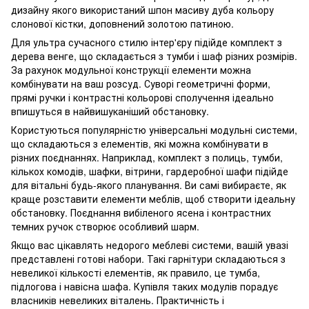
дизайну якого використаний шпон масиву дуба кольору
слонової кістки, доповнений золотою патиною.
Для ультра сучасного стилю інтер'єру підійде комплект з
дерева венге, що складається з тумби і шаф різних розмірів.
За рахунок модульної конструкції елементи можна
комбінувати на ваш розсуд. Суворі геометричні форми,
прямі ручки і контрастні кольорові сполучення ідеально
впишуться в найвишуканіший обстановку.
Користуються популярністю універсальні модульні системи,
що складаються з елементів, які можна комбінувати в
різних поєднаннях. Наприклад, комплект з полиць, тумби,
кількох комодів, шафки, вітрини, гардеробної шафи підійде
для вітальні будь-якого планування. Ви самі вибираєте, як
краще розставити елементи меблів, щоб створити ідеальну
обстановку. Поєднання вибіленого ясена і контрастних
темних ручок створює особливий шарм.
Якщо вас цікавлять недорого меблеві системи, вашій увазі
представлені готові набори. Такі гарнітури складаються з
невеликої кількості елементів, як правило, це тумба,
підлогова і навісна шафа. Купівля таких модулів порадує
власників невеликих віталень. Практичність і