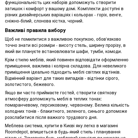
функціональність цих наборів допоможуть створити
затишок і комфорт у вашому домі. Комплекти доступні в
різних дизайнерських варіаціях і кольорах - горіх, венге,
сніжно-білий, слонова кістка, чорний.
Важливі правила вибору
Щоб не помилитися з важливою покупкою, обов'язково
точно знати всі розміри - висоту стель, ширину прорізу, в
який ви плануєте встановлювати шафи, тумби, комоди.
Крім стилю меблів, який повинен відповідати оформленню
приміщення, важлива і колірна складова. Для невеликого
приміщення ідеально підходить меблі світлих відтінків.
Відмінний варіант для таких випадків - відтінки сірого,
золотистого, бежевого.
Якщо ви часто приймаєте гостей, створити святкову
атмосферу допоможуть меблі в теплих тонах:
помаранчевому, персиковому, червоному. Велика кількість
холодних тонів - блакитного, зеленого, синього допоможе
розслабитися після важкого трудового дня.
Меблева система, купити в Києві яку легко в магазині
Roomdepot, впишеться в будь-який стиль і планування
вітальні. Замовити будь-меблевий гарнітур ви можете не