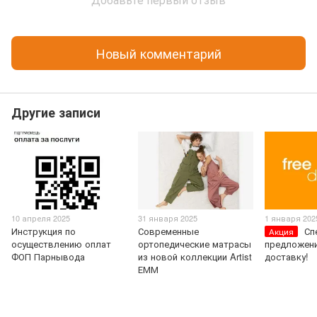
Новый комментарий
Другие записи
10 апреля 2025
31 января 2025
1 января 202
Инструкция по
Современные
Сп
Акция
осуществлению оплат
ортопедические матрасы
предложени
ФОП Парнывода
из новой коллекции Artist
доставку!
ЕММ