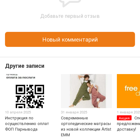
Добавьте первый отзыв
Новый комментарий
Другие записи
10 апреля 2025
31 января 2025
1 января 202
Инструкция по
Современные
Сп
Акция
осуществлению оплат
ортопедические матрасы
предложени
ФОП Парнывода
из новой коллекции Artist
доставку!
ЕММ