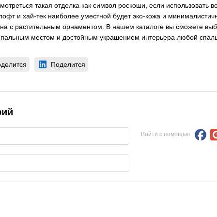
мотреться такая отделка как символ роскоши, если использовать в
лофт и хай-тек наиболее уместной будет эко-кожа и минималистичн
укна с растительным орнаментом. В нашем каталоге вы сможете выб
 спальным местом и достойным украшением интерьера любой спаль
делится
Поделится
рий
Войти с помощью