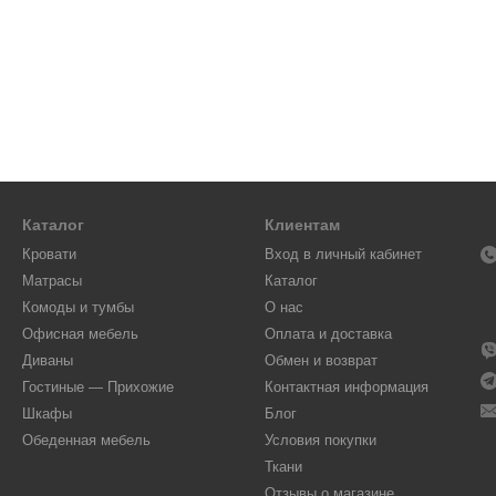
Каталог
Клиентам
Кровати
Вход в личный кабинет
Матрасы
Каталог
Комоды и тумбы
О нас
Офисная мебель
Оплата и доставка
Диваны
Обмен и возврат
Гостиные — Прихожие
Контактная информация
Шкафы
Блог
Обеденная мебель
Условия покупки
Ткани
Отзывы о магазине