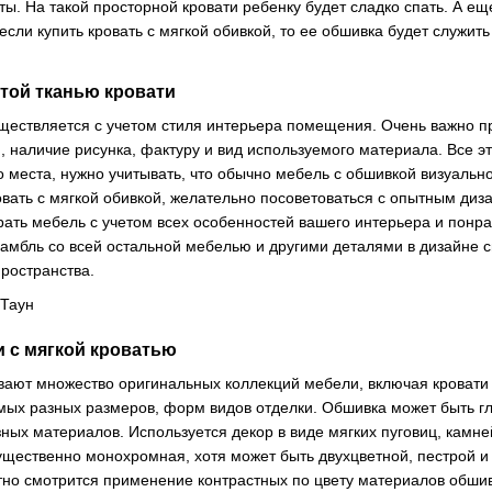
ты. На такой просторной кровати ребенку будет сладко спать. А ещ
если купить кровать с мягкой обивкой, то ее обшивка будет служи
той тканью кровати
ествляется с учетом стиля интерьера помещения. Очень важно пр
, наличие рисунка, фактуру и вид используемого материала. Все э
 места, нужно учитывать, что обычно мебель с обшивкой визуально
ровать с мягкой обивкой, желательно посоветоваться с опытным д
рать мебель с учетом всех особенностей вашего интерьера и понр
мбль со всей остальной мебелью и другими деталями в дизайне сп
ространства.
и с мягкой кроватью
ают множество оригинальных коллекций мебели, включая кровати 
ых разных размеров, форм видов отделки. Обшивка может быть гл
ных материалов. Используется декор в виде мягких пуговиц, камне
щественно монохромная, хотя может быть двухцветной, пестрой и 
но смотрится применение контрастных по цвету материалов обшивк