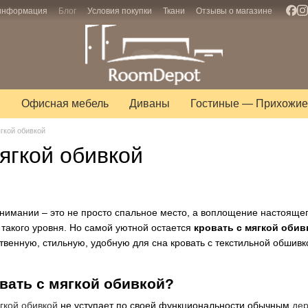
 информация
Блог
Условия покупки
Ткани
Отзывы о магазине
ы
Офисная мебель
Диваны
Гостиные — Прихожие
гкой обивкой
ягкой обивкой
имании – это не просто спальное место, а воплощение настояще
 такого уровня. Но самой уютной остается
кровать с мягкой обив
твенную, стильную, удобную для сна кровать с текстильной обшивк
вать с мягкой обивкой?
ягкой обивкой
не уступает по своей функциональности обычным
де