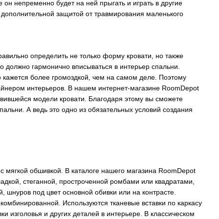
е он непременно будет на ней прыгать и играть в другие
ть дополнительной защитой от травмирования маленького
авильно определить не только форму кровати, но также
то должно гармонично вписываться в интерьер спальни.
 кажется более громоздкой, чем на самом деле. Поэтому
изайнером интерьеров. В нашем интернет-магазине RoomDepot
авившейся модели кровати. Благодаря этому вы сможете
альни. А ведь это одно из обязательных условий создания
с мягкой обшивкой. В каталоге нашего магазина RoomDepot
адкой, стеганной, простроченной ромбами или квадратами,
й, шнуров под цвет основной обивки или на контрасте.
комбинированной. Используются тканевые вставки по каркасу
и изголовья и других деталей в интерьере. В классическом