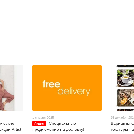
1 января 2025
15 декабря 202
ические
Специальные
Варианты ф
Акция
кции Artist
предложение на доставку!
текстуры н