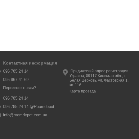
Контактная информация
096 785 24 14
Юридический адрес регистрации:
Украина, 09117 Киевская обл., г.
095 867 41 69
Белая Церковь, ул. Фастовская 1,
кв. 116
Перезвонить вам?
Карта проезда
096 785 24 14
096 785 24 14 @Roomdepot
info@roomdepot.com.ua