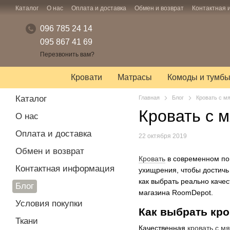
Перейти к основному контенту
Каталог
О нас
Оплата и доставка
Обмен и возврат
Контактная
096 785 24 14
095 867 41 69
Перезвонить вам?
Кровати
Матрасы
Комоды и тумб
Каталог
Главная
Блог
Кровать с мя
Кровать с м
О нас
Оплата и доставка
22 октября 2019
Обмен и возврат
Кровать
в современном пон
Контактная информация
ухищрения, чтобы достичь
как выбрать реально качес
Блог
магазина RoomDepot.
Условия покупки
Как выбрать кро
Ткани
Качественная
кровать с м