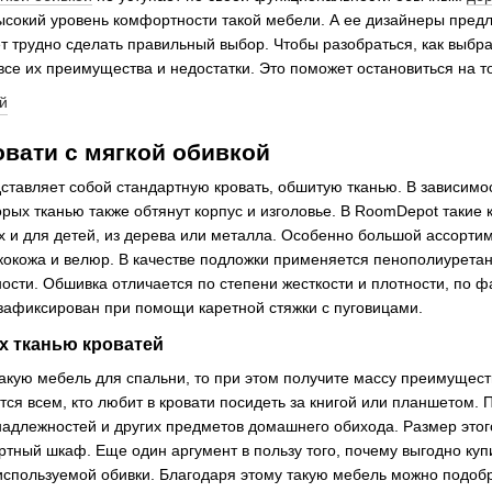
ысокий уровень комфортности такой мебели. А ее дизайнеры пред
 трудно сделать правильный выбор. Чтобы разобраться, как выбрат
все их преимущества и недостатки. Это поможет остановиться на т
вати с мягкой обивкой
ставляет собой стандартную кровать, обшитую тканью. В зависимос
рых тканью также обтянут корпус и изголовье. В RoomDepot такие 
ых и для детей, из дерева или металла. Особенно большой ассорти
кокожа и велюр. В качестве подложки применяется пенополиурета
ости. Обшивка отличается по степени жесткости и плотности, по ф
 зафиксирован при помощи каретной стяжки с пуговицами.
 тканью кроватей
акую мебель для спальни, то при этом получите массу преимуществ
ится всем, кто любит в кровати посидеть за книгой или планшетом
адлежностей и других предметов домашнего обихода. Размер этог
тный шкаф. Еще один аргумент в пользу того, почему выгодно купи
спользуемой обивки. Благодаря этому такую мебель можно подобр