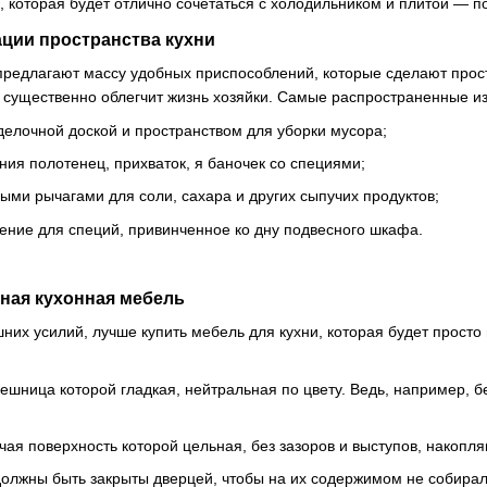
 которая будет отлично сочетаться с холодильником и плитой — п
ации пространства кухни
редлагают массу удобных приспособлений, которые сделают прос
существенно облегчит жизнь хозяйки. Самые распространенные из
елочной доской и пространством для уборки мусора;
ия полотенец, прихваток, я баночек со специями;
ыми рычагами для соли, сахара и других сыпучих продуктов;
ение для специй, привинченное ко дну подвесного шкафа.
ная кухонная мебель
них усилий, лучше купить мебель для кухни, которая будет прост
ешница которой гладкая, нейтральная по цвету. Ведь, например, 
чая поверхность которой цельная, без зазоров и выступов, накопля
олжны быть закрыты дверцей, чтобы на их содержимом не собирал