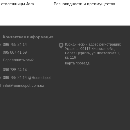
а столешницы Jam
Разновидности и преимущества.
Контактная информация
096 785 24 14
Юридический адрес регистрации:
Украина, 09117 Киевская обл., г.
095 867 41 69
Белая Церковь, ул. Фастовская 1,
кв. 116
Перезвонить вам?
Карта проезда
096 785 24 14
096 785 24 14 @Roomdepot
info@roomdepot.com.ua