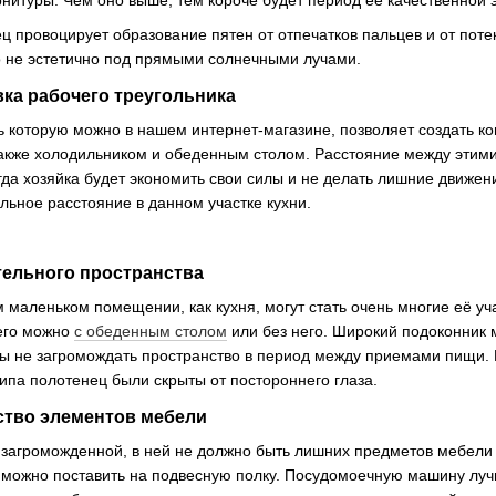
нитуры. Чем оно выше, тем короче будет период ее качественной 
ц провоцирует образование пятен от отпечатков пальцев и от поте
о не эстетично под прямыми солнечными лучами.
ка рабочего треугольника
ть которую можно в нашем интернет-магазине, позволяет создать к
также холодильником и обеденным столом. Расстояние между этим
гда хозяйка будет экономить свои силы и не делать лишние движе
льное расстояние в данном участке кухни.
ельного пространства
 маленьком помещении, как кухня, могут стать очень многие её у
 его можно
с обеденным столом
или без него. Широкий подоконник
бы не загромождать пространство в период между приемами пищи. 
ипа полотенец были скрыты от постороннего глаза.
тво элементов мебели
 загроможденной, в ней не должно быть лишних предметов мебели 
можно поставить на подвесную полку. Посудомоечную машину лучше 