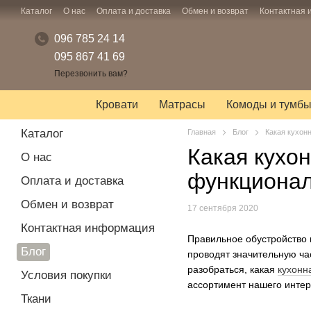
Перейти к основному контенту
Каталог
О нас
Оплата и доставка
Обмен и возврат
Контактная
096 785 24 14
095 867 41 69
Перезвонить вам?
Кровати
Матрасы
Комоды и тумб
Каталог
Главная
Блог
Какая кухон
Какая кухо
О нас
функционал
Оплата и доставка
Обмен и возврат
17 сентября 2020
Контактная информация
Правильное обустройство к
Блог
проводят значительную час
разобраться, какая
кухонн
Условия покупки
ассортимент нашего интер
Ткани