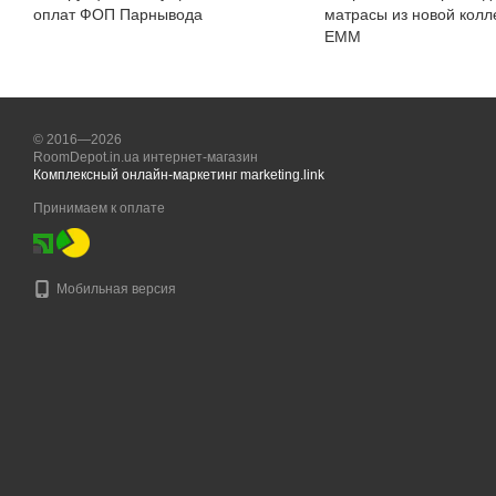
оплат ФОП Парнывода
матрасы из новой колле
ЕММ
© 2016—2026
RoomDepot.in.ua интернет-магазин
Комплексный онлайн-маркетинг marketing.link
Принимаем к оплате
Мобильная версия