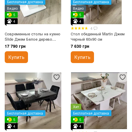
Бесплатная доставка
Бесплатная доставка
Видео
Видео
5
5
4
4
4
Современные столы на кухню
Стол обеденный Martin Джем
Slide Джем Белое дерево
Черный 60x90 см
70x110 см
17 790 грн
7 630 грн
Купить
Купить
Хит
Бесплатная доставка
Бесплатная доставка
5
5
4
4