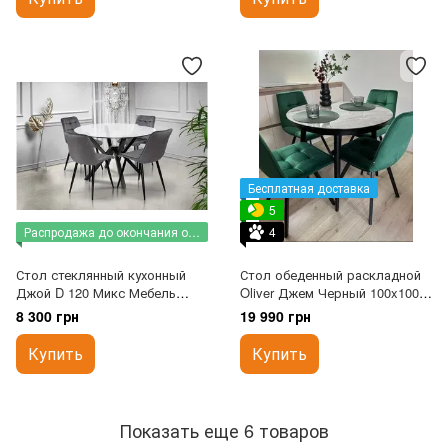
Бесплатная доставка
5
Распродажа до окончания остатков
4
Стол стеклянный кухонный
Стол обеденный раскладной
Джой D 120 Микс Мебель
Oliver Джем Черный 100x100
Черный
см
8 300 грн
19 990 грн
Купить
Купить
Показать еще 6 товаров