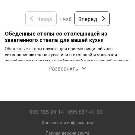
Назад
Вперед
1
из 2
Обеденные столы со столешницей из
закаленного стекла для вашей кухни
Обеденные столы
служат для приема пищи, обычно
устанавливаются на кухне или в столовой и являются
излюбленным местом для сбора всей семьи для общения и
обсуждения различных новостей.
В Украине обеденные
Развернуть
столы со столешницей из закаленного стекла
очень
популярны и пользуются хорошим спросом. С их помощью
можно создать комфортную зону для принятия пищи,
общения и важных семейных моментов. Они представляют
собой элегантное и современное решение и отлично
смотрятся в кухонном интерьере.
096 785 24 14
095 867 41 69
Особенности и преимущества столешниц из
закаленного стекла для кухонных столов
Контактная информация
Закаленное стекло — это особый вид стекла, созданный по
Полная версия сайта
специальной технологии, обладающий рядом уникальных