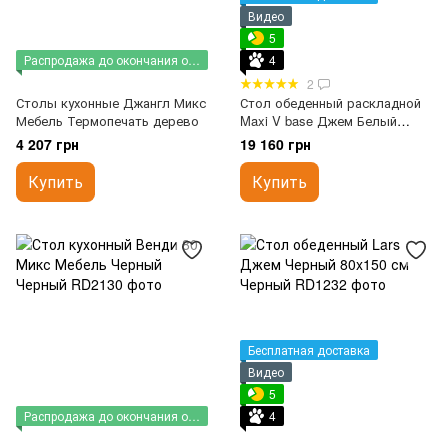
Видео
5
Распродажа до окончания остатков
4
2
Столы кухонные Джангл Микс
Стол обеденный раскладной
Мебель Термопечать дерево
Maxi V base Джем Белый
70x110 см
4 207 грн
19 160 грн
Купить
Купить
Бесплатная доставка
Видео
5
Распродажа до окончания остатков
4