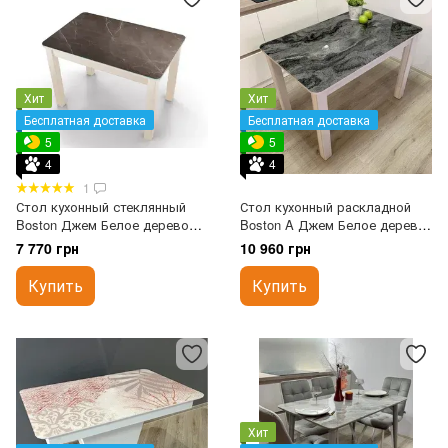
Хит
Хит
Бесплатная доставка
Бесплатная доставка
5
5
4
4
1
Стол кухонный стеклянный
Стол кухонный раскладной
Boston Джем Белое дерево
Boston A Джем Белое дерево
60x90 см
70x110 см
7 770 грн
10 960 грн
Купить
Купить
Хит