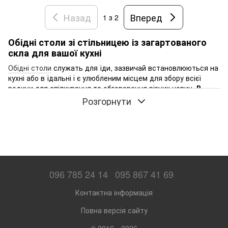
Назад
Вперед
1
з 2
Обідні столи зі стільницею із загартованого
скла для вашої кухні
Обідні столи
служать для їди, зазвичай встановлюються на
кухні або в їдальні і є улюбленим місцем для збору всієї
родини для спілкування та обговорення різних новин.
В
Україні обідні столи зі стільницею із загартованого скла
Розгорнути
дуже популярні та мають гарний попит. З їх допомогою
можна створити комфортну зону для прийняття їжі,
спілкування та важливих сімейних моментів. Вони є
елегантним і сучасним рішенням і відмінно виглядають в
кухонному інтер'єрі.
Особливості та переваги стільниць із
096 785 24 14
095 867 41 69
загартованого скла для кухонних столів
Загартоване скло — це особливий вид скла, створений за
Контактна інформація
спеціальною технологією, що має низку унікальних
Повна версія сайту
властивостей та переваг.
Міцність та довговічність
© 2016—2026