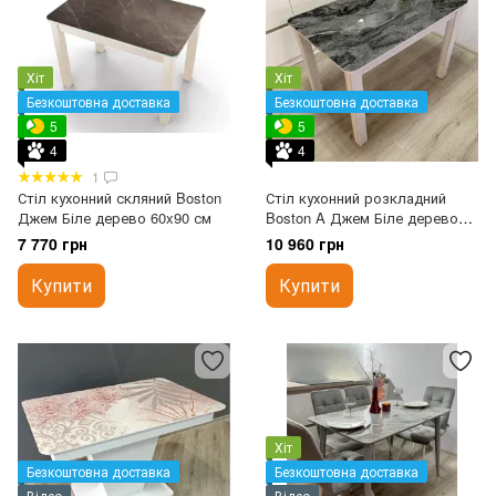
Хіт
Хіт
Безкоштовна доставка
Безкоштовна доставка
5
5
4
4
1
Стіл кухонний скляний Boston
Стіл кухонний розкладний
Джем Біле дерево 60x90 см
Boston A Джем Біле дерево
70x110 см
7 770 грн
10 960 грн
Купити
Купити
Хіт
Безкоштовна доставка
Безкоштовна доставка
Відео
Відео