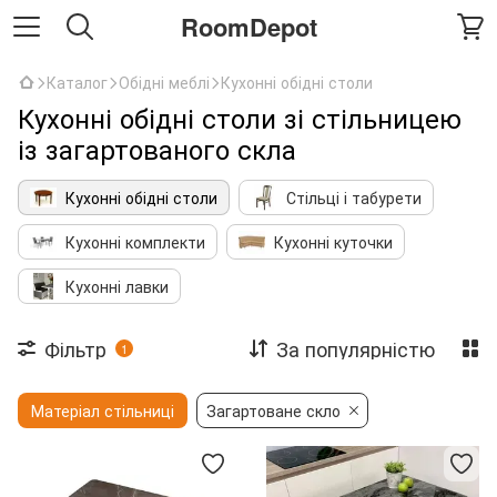
RoomDepot
Каталог
Обідні меблі
Кухонні обідні столи
Кухонні обідні столи зі стільницею
із загартованого скла
Кухонні обідні столи
Стільці і табурети
Кухонні комплекти
Кухонні куточки
Кухонні лавки
Фільтр
За популярністю
1
Матеріал стільниці
Загартоване скло