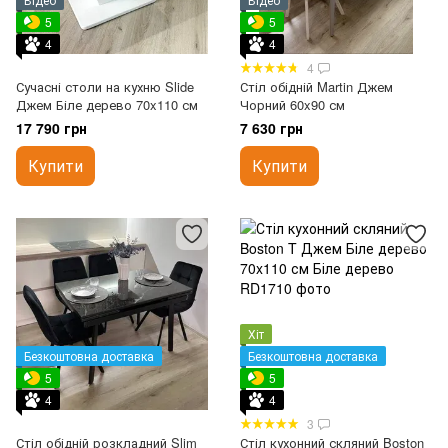
5
5
4
4
4
Сучасні столи на кухню Slide
Стіл обідній Martin Джем
Джем Біле дерево 70x110 см
Чорний 60x90 см
17 790 грн
7 630 грн
Купити
Купити
Хіт
Безкоштовна доставка
Безкоштовна доставка
5
5
4
4
3
Стіл обідній розкладний Slim
Стіл кухонний скляний Boston