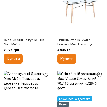
Скляний стіл на кухню Етна
Скляний стіл на кухню
Мікс Меблі
Еверест Мікс Меблі Бук
натуральний
2 977 грн
4 945 грн
Купити
Купити
Безкоштовна доставка
Відео