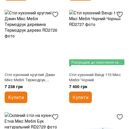
Розпродаж до закінчення залишків
Стіл кухонний круглий Джин
Стіл кухонний Венді 110 Мікс
Мікс Меблі Термодрук
Меблі Чорний
деревина
7 238 грн
7 400 грн
Купити
Купити