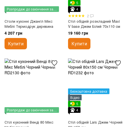
5
Розпродаж до закінчення залишків
4
2
Столи кухонні Джангл Мікс
Стіл обідній розкладний Maxi
Меблі Термодрук деревина
V base Джем Білий 70x110 см
4 207 грн
19 160 грн
Купити
Купити
Безкоштовна доставка
Відео
5
Розпродаж до закінчення залишків
4
Стіл кухонний Венді 80 Мікс
Стіл обідній Lars Джем Чорний