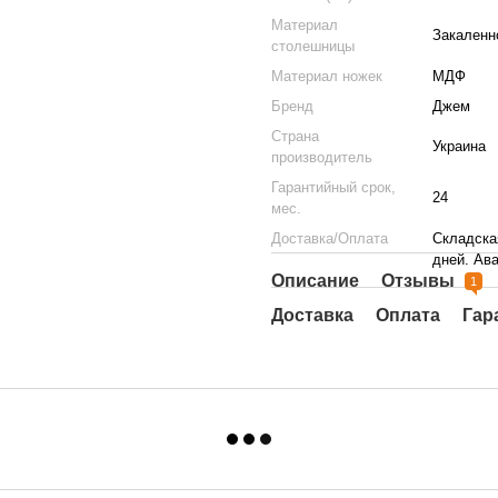
Материал
Закаленн
столешницы
Материал ножек
МДФ
Бренд
Джем
Страна
Украина
производитель
Гарантийный срок,
24
мес.
Доставка/Оплата
Складска
дней. Ав
Описание
Отзывы
1
Доставка
Оплата
Гар