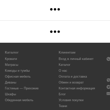
Каталог
Клиентам
Кровати
Вход в личный кабинет
Матрасы
Каталог
Комоды и тумбы
О нас
Офисная мебель
Оплата и доставка
Диваны
Обмен и возврат
Гостиные — Прихожие
Контактная информация
Шкафы
Блог
Обеденная мебель
Условия покупки
Ткани