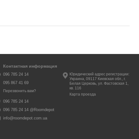
Контактная информация
096 785 24 14
Юридический адрес регистрации:
Украина, 09117 Киевская обл., г.
095 867 41 69
Белая Церковь, ул. Фастовская 1,
кв. 116
Перезвонить вам?
Карта проезда
096 785 24 14
096 785 24 14 @Roomdepot
info@roomdepot.com.ua