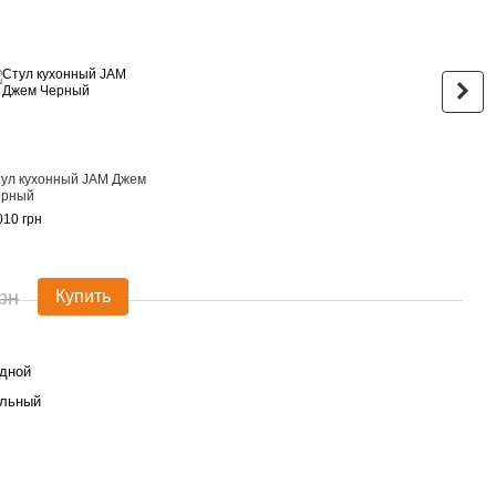
ул кухонный JAM Джем
Стол
ерный
Bost
60x9
010 грн
7 770
11
рн
Купить
дной
ольный