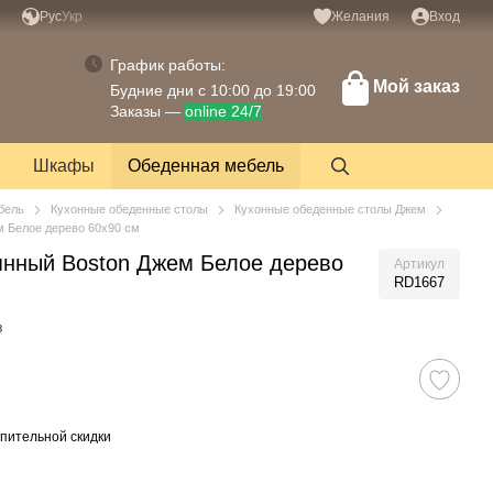
Рус
Укр
Желания
Вход
График работы:
Мой заказ
Будние дни с 10:00 до 19:00
Заказы —
online 24/7
Шкафы
Обеденная мебель
бель
Кухонные обеденные столы
Кухонные обеденные столы Джем
м Белое дерево 60x90 см
янный Boston Джем Белое дерево
Артикул
RD1667
в
пительной скидки