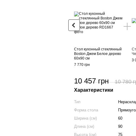
Стол кухонный стеклянный
Ст
Boston Джем Белое дерево
Ч
60x90 см
3 
7 770 грн
10 457 грн
10 780 г
Характеристики
Тип
Нераскла
Форма стола
Прямоуг
Ширина (см)
60
Длина (см)
90
Высота (см)
75