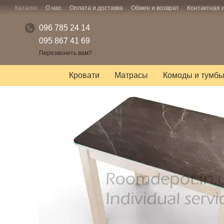
Перейти к основному контенту
Каталог
О нас
Оплата и доставка
Обмен и возврат
Контактная
096 785 24 14
095 867 41 69
Перезвонить вам?
Кровати
Матрасы
Комоды и тумб