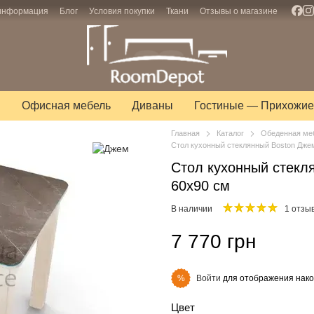
 информация
Блог
Условия покупки
Ткани
Отзывы о магазине
ы
Офисная мебель
Диваны
Гостиные — Прихожие
Главная
Каталог
Обеденная ме
Стол кухонный стеклянный Boston Дже
Стол кухонный стекл
60x90 см
В наличии
1 отзы
7 770 грн
Войти
для отображения нако
%
Цвет