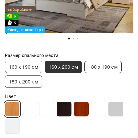
Выбор обивки
6
5
Киев доставка 1 грн
Размер спального места
160 х 190 см
160 х 200 см
180 х 190 см
180 х 200 см
Цвет