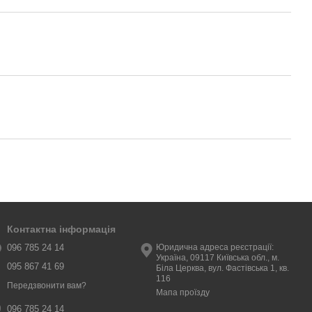
Контактна інформація
096 785 24 14
Юридична адреса реєстрації:
Україна, 09117 Київська обл., м.
095 867 41 69
Біла Церква, вул. Фастівська 1, кв.
116
Передзвонити вам?
Мапа проїзду
096 785 24 14