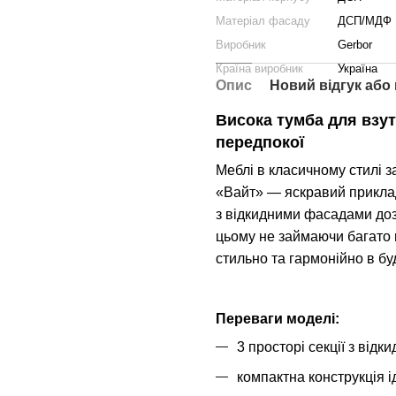
Матеріал фасаду
ДСП/МДФ
Виробник
Gerbor
Країна виробник
Україна
Опис
Новий відгук або
Висока тумба для взу
передпокої
Меблі в класичному стилі 
«Вайт» — яскравий приклад
з відкидними фасадами дозв
цьому не займаючи багато м
стильно та гармонійно в буд
Переваги моделі:
3 просторі секції з від
компактна конструкція і