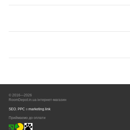
© 2016—2026
RoomDepot.in.ua інтернет-магазин
SEO
,
PPC
в
marketing.link
Приймаємо до оплати