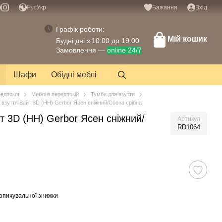
Рус
Укр
Бажання
Вхід
Графік роботи:
Мій кошик
Будні дні з 10:00 до 19:00
Замовлення —
online 24/7
Шафи
Обідні меблі
редпокої
Меблі в передпокій
Тумби для взуття
 взуття Вайт 3D (НН) Gerbor Ясен сніжний/Сосна срібна
т 3D (НН) Gerbor Ясен сніжний/
Артикул
RD1064
опичувальної знижки