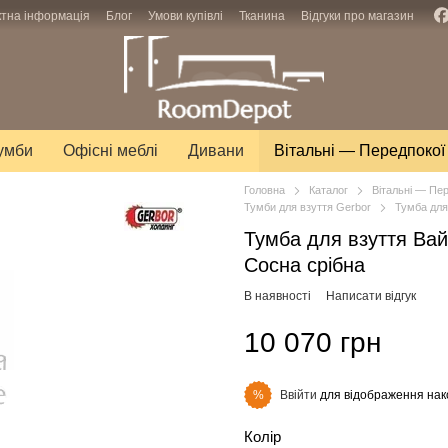
ктна інформація
Блог
Умови купівлі
Тканина
Відгуки про магазин
тумби
Офісні меблі
Дивани
Вітальні — Передпокої
Головна
Каталог
Вітальні — Пе
Тумби для взуття Gerbor
Тумба для
Тумба для взуття Вай
Сосна срібна
В наявності
Написати відгук
10 070 грн
Ввійти
для відображення нак
%
Колір