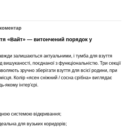
 коментар
ття «Вайт» — витончений порядок у
завжди залишаються актуальними, і тумба для взуття
 вишуканості, поєднаної з функціональністю. Три секції
оляють зручно зберігати взуття для всієї родини, при
ісця. Колір «ясен сніжний / сосна срібна» виглядає
ь-якому інтер'єрі.
кидною системою відкривання;
деальна для вузьких коридорів;