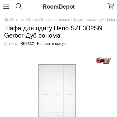
RoomDepot
Каталог
Шафи
Шафи та пенали
Шафи для одягу
Шафи д
Шафа для одягу Непо SZF3D2SN
Gerbor Дуб сонома
Артикул:
RD1337
Написати відгук