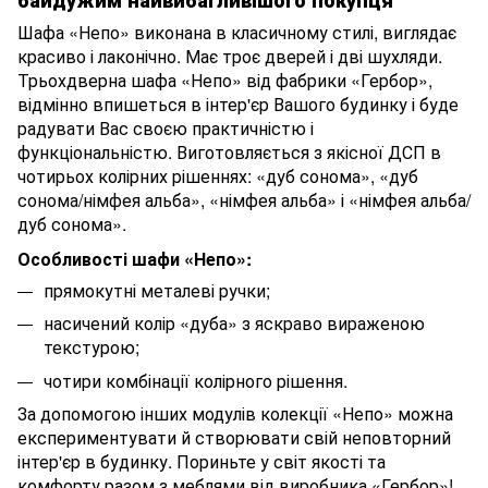
Шафа «Непо» виконана в класичному стилі, виглядає
красиво і лаконічно. Має троє дверей і дві шухляди.
Трьохдверна шафа «Непо» від фабрики «Гербор»,
відмінно впишеться в інтер'єр Вашого будинку і буде
радувати Вас своєю практичністю і
функціональністю. Виготовляється з якісної ДСП в
чотирьох колірних рішеннях: «дуб сонома», «дуб
сонома/німфея альба», «німфея альба» і «німфея альба/
дуб сонома».
Особливості шафи «Непо»:
прямокутні металеві ручки;
насичений колір «дуба» з яскраво вираженою
текстурою;
чотири комбінації колірного рішення.
За допомогою інших модулів колекції «Непо» можна
експериментувати й створювати свій неповторний
інтер'єр в будинку. Пориньте у світ якості та
комфорту разом з меблями від виробника «Гербор»!