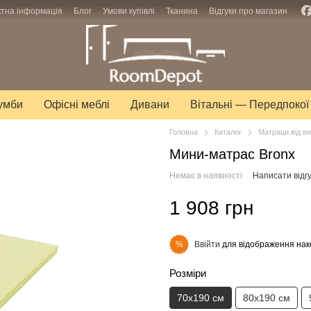
ктна інформація
Блог
Умови купівлі
Тканина
Відгуки про магазин
тумби
Офісні меблі
Дивани
Вітальні — Передпокої
Головна
Каталог
Матраци від в
Мини-матрас Bronx
Немає в наявності
Написати відгу
1 908 грн
Ввійти
для відображення нак
%
Розміри
70х190 см
80х190 см