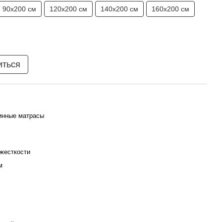
90х200 см
120х200 см
140х200 см
160х200 см
иться
инные матрасы
жесткости
м