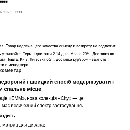
нний
ческая пена
ев. Товар надлежащего качества обмену и возврату не подлежит
ь уточнюйте. Термін доставки 2-14 днів. Аванс 20%. Доставка по
ова Пошта. Київ, Київська обл., доставка кур'єром - вартість
ти в менеджера.
 коментар
едорогий і швидкий спосіб модернізувати і
 спальне місце
ців «ЕММ», нова колекція «City» — це
й має величезний спектр застосування.
ходить:
, матрац для дивана;