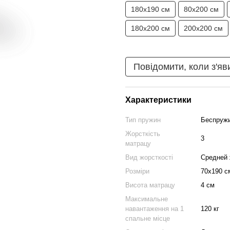
180х190 см
80х200 см
180х200 см
200х200 см
Повідомити, коли з'яв
Характеристики
Тип пружин
Беспруж
Жорсткість
3
матрацу
Вид жорсткості
Средней 
Розміри
70х190 с
Висота матрацу
4 см
Максимальне
навантаження на 1
120 кг
спальне місце