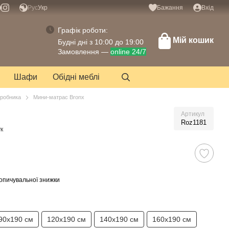
Рус
Укр
Бажання
Вхід
Графік роботи:
Мій кошик
Будні дні з 10:00 до 19:00
Замовлення —
online 24/7
Шафи
Обідні меблі
иробника
Мини-матрас Bronx
Артикул
Roz1181
к
опичувальної знижки
90х190 см
120х190 см
140х190 см
160х190 см