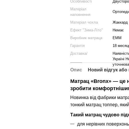
Особливості
Двусторо
Матеріал
Ортопеди
наповнення
Матеріал чохла
Жаккард
Ефект "Зима-Літо"
Немає
Виробник матраца
EMM
Гарантія
18 месяц
Доставка/
Наявніст
Україні Н
уточнюва
Опис
Новий відгук або
Матрац «Bronx» — це н
зробити комфортнішим
Новинка від фабрики матра
тонкий матрац топпер, яки
Такий матрац чудово під
для нерівних поверхонь