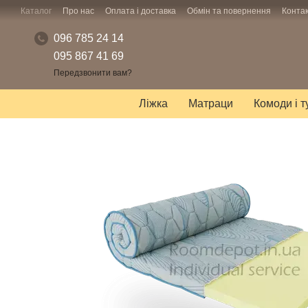
Перейти до основного контенту
Каталог
Про нас
Оплата і доставка
Обмін та повернення
Конта
096 785 24 14
095 867 41 69
Передзвонити вам?
Ліжка
Матраци
Комоди і 