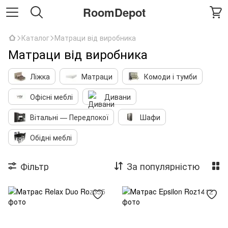
RoomDepot
Каталог
Матраци від виробника
Матраци від виробника
Ліжка
Матраци
Комоди і тумби
Офісні меблі
Дивани
Вітальні — Передпокої
Шафи
Обідні меблі
Фільтр
За популярністю