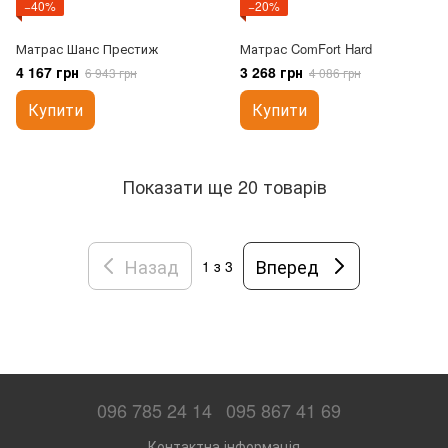
−40%
−20%
Матрас Шанс Престиж
Матрас ComFort Hard
4 167 грн
3 268 грн
6 943 грн
4 086 грн
Купити
Купити
Показати ще 20 товарів
Назад
Вперед
1
з 3
096 785 24 14
095 867 41 69
Контактна інформація