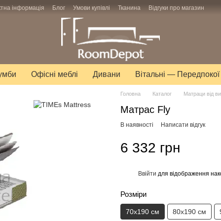
ктна інформація
Блог
Умови купівлі
Тканина
Відгуки про магазин
тумби
Офісні меблі
Дивани
Вітальні — Передпокої
Головна
Каталог
Матраци від в
Матрас Fly
В наявності
Написати відгук
6 332 грн
Ввійти
для відображення нак
%
Розміри
70х190 см
80х190 см