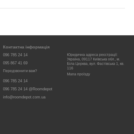
Контактна інформація
096 785 24 14
Юридична адреса реєстрації:
Україна, 09117 Київська обл., м.
095 867 41 69
Біла Церква, вул. Фастівська 1, кв.
116
Передзвонити вам?
Мапа проїзду
096 785 24 14
096 785 24 14 @Roomdepot
info@roomdepot.com.ua