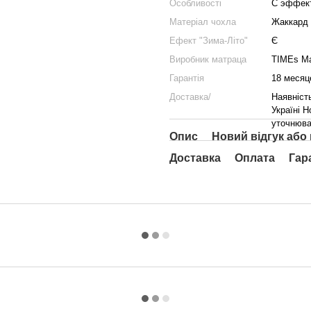
Особливості
С эффект
Матеріал чохла
Жаккард
Ефект "Зима-Літо"
Є
Виробник матраца
TIMEs Ma
Гарантія
18 месяц
Доставка/
Наявніст
Україні Н
уточнюва
Опис
Новий відгук або
Доставка
Оплата
Гар