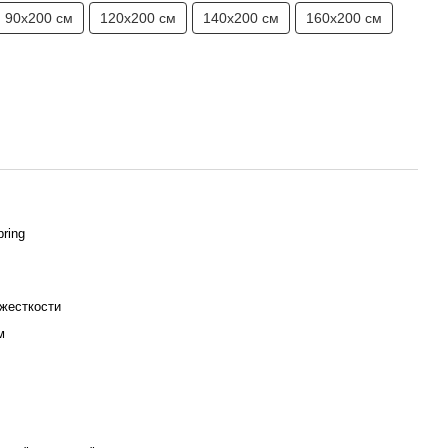
90х200 см
120х200 см
140х200 см
160х200 см
ring
жесткости
м