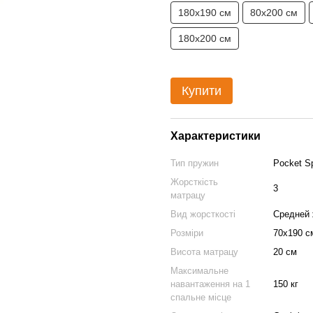
180х190 см
80х200 см
180х200 см
Купити
Характеристики
Тип пружин
Pocket Sp
Жорсткість
3
матрацу
Вид жорсткості
Средней 
Розміри
70х190 с
Висота матрацу
20 см
Максимальне
навантаження на 1
150 кг
спальне місце