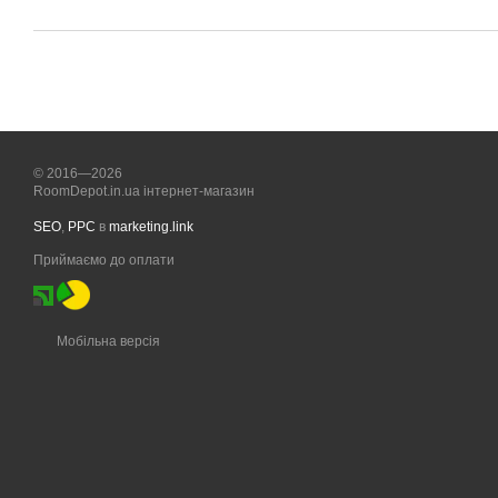
© 2016—2026
RoomDepot.in.ua інтернет-магазин
SEO
,
PPC
в
marketing.link
Приймаємо до оплати
Мобільна версія