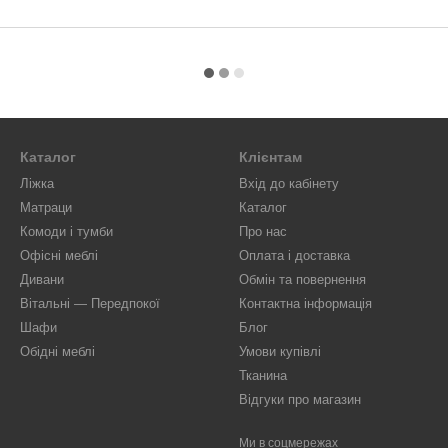
Каталог
Клієнтам
Ліжка
Вхід до кабінету
Матраци
Каталог
Комоди і тумби
Про нас
Офісні меблі
Оплата і доставка
Дивани
Обмін та повернення
Вітальні — Передпокої
Контактна інформація
Шафи
Блог
Обідні меблі
Умови купівлі
Тканина
Відгуки про магазин
Ми в соцмережах