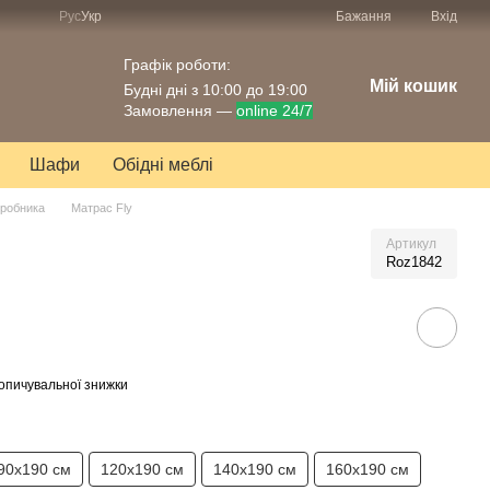
Рус
Укр
Бажання
Вхід
Графік роботи:
Мій кошик
Будні дні з 10:00 до 19:00
Замовлення —
online 24/7
Шафи
Обідні меблі
иробника
Матрас Fly
Артикул
Roz1842
опичувальної знижки
90х190 см
120х190 см
140х190 см
160х190 см