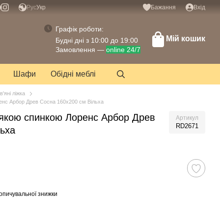
Рус
Укр
Бажання
Вхід
Графік роботи:
Мій кошик
Будні дні з 10:00 до 19:00
Замовлення —
online 24/7
Шафи
Обідні меблі
в'яні ліжка
енс Арбор Древ Сосна 160х200 см Вільха
мякою спинкою Лоренс Арбор Древ
Артикул
RD2671
льха
опичувальної знижки