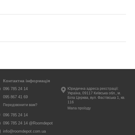
Контактна інформація
096 785 24 14
Юридична адреса реєстрації:
Україна, 09117 Київська обл., м.
095 867 41 69
Біла Церква, вул. Фастівська 1, кв.
116
Передзвонити вам?
Мапа проїзду
096 785 24 14
096 785 24 14 @Roomdepot
info@roomdepot.com.ua