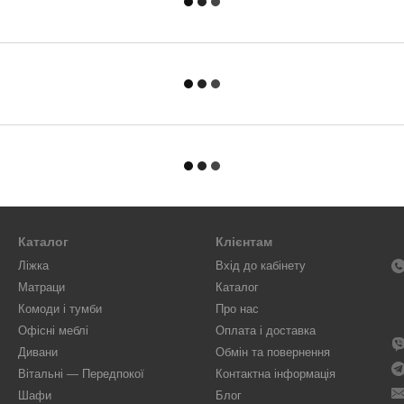
Каталог
Клієнтам
Ліжка
Вхід до кабінету
Матраци
Каталог
Комоди і тумби
Про нас
Офісні меблі
Оплата і доставка
Дивани
Обмін та повернення
Вітальні — Передпокої
Контактна інформація
Шафи
Блог