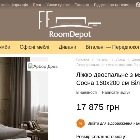
ктна інформація
Блог
Умови купівлі
Тканина
Відгуки про магазин
тумби
Офісні меблі
Дивани
Вітальні — Передпокої
Головна
Каталог
Ліжка
Дере
Ліжко двоспальне з мякою спинкою Лор
Ліжко двоспальне з 
Сосна 160х200 см Ві
В наявності
Написати відгук
17 875 грн
Ввійти
для відображення нак
%
Розмір спального місця