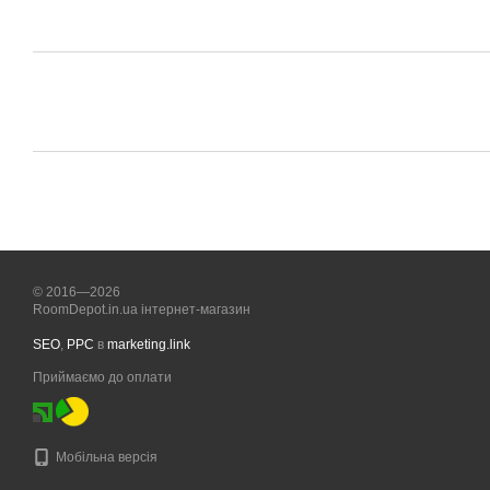
© 2016—2026
RoomDepot.in.ua інтернет-магазин
SEO
,
PPC
в
marketing.link
Приймаємо до оплати
Мобільна версія