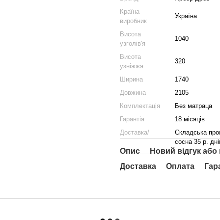
Країна
Україна
виробник
Висота
1040
узголів'я
Висота
320
узніжжя
Ширина
1740
Довжина
2105
Комплектація
Без матраца
Гарантія
18 місяців
Доставка/
Складська прог
сосна 35 р. дні
Опис
Новий відгук або
Доставка
Оплата
Гар