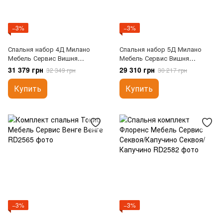
−3%
−3%
Спальня набор 4Д Милано
Спальня набор 5Д Милано
Мебель Сервис Вишня
Мебель Сервис Вишня
портофино
портофино
31 379 грн
29 310 грн
32 349 грн
30 217 грн
Купить
Купить
−3%
−3%