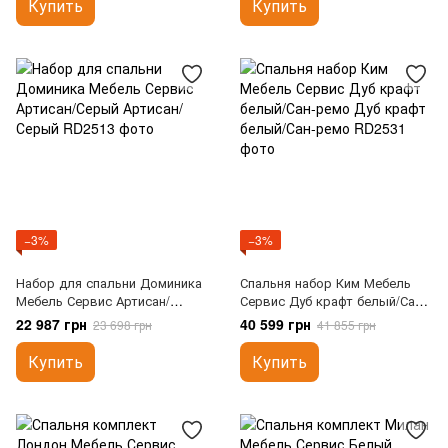
Купить
Купить
−3%
−3%
Набор для спальни Доминика
Спальня набор Ким Мебель
Мебель Сервис Артисан/
Сервис Дуб крафт белый/Сан-
Серый
ремо
22 987 грн
40 599 грн
23 698 грн
41 855 грн
Купить
Купить