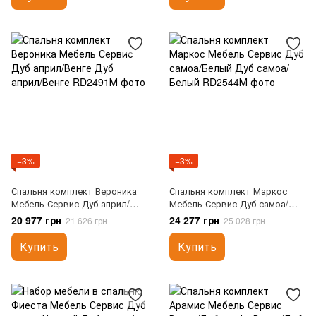
−3%
−3%
Спальня комплект Вероника
Спальня комплект Маркос
Мебель Сервис Дуб април/
Мебель Сервис Дуб самоа/
Венге
Белый
20 977 грн
24 277 грн
21 626 грн
25 028 грн
Купить
Купить