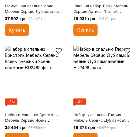
Модульная спальня Ирис
Спальня набор Лами Мебель
Мебель Сервис Дуб золотой/
Сервис Артисан/Латте/
Андерсон пайн
Шампань
37 992 грн
18 931 грн
39 167 грн
19 517 грн
Купить
Купить
−3%
−3%
Набор в спальню Бристоль
Набор в спальню Глория
Мебель Сервис Ясень
Мебель Сервис Дуб самоа/
снежный
Белый
35 454 грн
19 373 грн
36 550 грн
19 972 грн