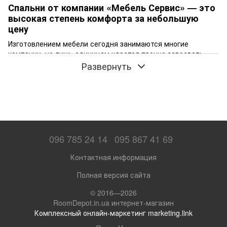
Спальни от компании «Мебель Сервис» — это
высокая степень комфорта за небольшую
цену
Изготовлением мебели сегодня занимаются многие
компании, но лишь единицам удается прочно завоевать
этот сегмент отечественного рынка. Компания «Мебель
Развернуть
Сервис», это украинский производитель, чья продукция
известна широкому кругу потребителей и пользуется
высоким покупательским спросом. В интернет-магазине
RoomDepot вы можете
купить спальни «Мебель Сервис»,
цена
которых станет для вас невероятно приятным
сюрпризом и этому есть логическое объяснение.
096 785 24 14
095 867 41 69
Контактная информация
Полная версия сайта
© 2016—2026
RoomDepot.in.ua интернет-магазин
Комплексный онлайн-маркетинг marketing.link