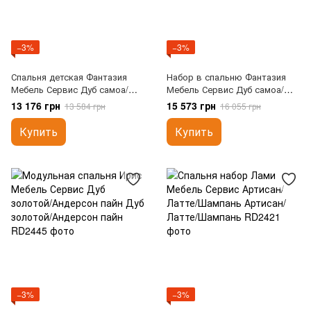
−3%
−3%
Спальня детская Фантазия
Набор в спальню Фантазия
Мебель Сервис Дуб самоа/
Мебель Сервис Дуб самоа/
Венге темный
Венге темный
13 176 грн
15 573 грн
13 584 грн
16 055 грн
Купить
Купить
−3%
−3%