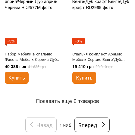
−3%
−3%
Набор мебели в спальню
Спальня комплект Арамис
Фиеста Мебель Сервис Дуб
Мебель Сервис Венге/Дуб
април/Черный
крафт
40 386 грн
19 410 грн
41 635 грн
20 010 грн
Купить
Купить
Показать еще 6 товаров
Назад
Вперед
1
из 2