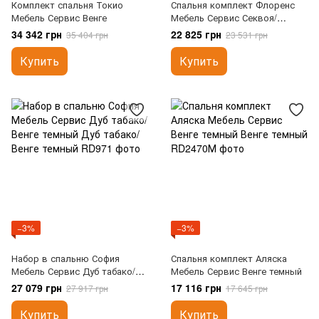
Комплект спальня Токио
Спальня комплект Флоренс
Мебель Сервис Венге
Мебель Сервис Секвоя/
Капучино
34 342 грн
22 825 грн
35 404 грн
23 531 грн
Купить
Купить
−3%
−3%
Набор в спальню София
Спальня комплект Аляска
Мебель Сервис Дуб табако/
Мебель Сервис Венге темный
Венге темный
27 079 грн
17 116 грн
27 917 грн
17 645 грн
Купить
Купить