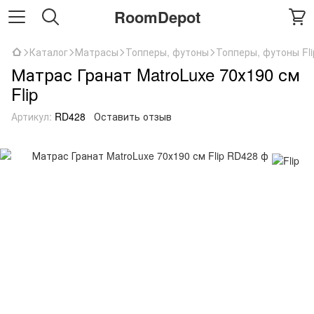
RoomDepot
Каталог
Матрасы
Топперы, футоны
Топперы, футоны Fli
Матрас Гранат MatroLuxe 70х190 см
Flip
Артикул:
RD428
Оставить отзыв