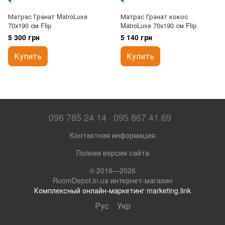
Матрас Гранат MatroLuxe
Матрас Гранат кокос
70х190 см Flip
MatroLuxe 70х190 см Flip
5 300 грн
5 140 грн
Купить
Купить
096 785 24 14
095 867 41 69
Контактная информация
Полная версия сайта
© 2016—2026
RoomDepot.in.ua интернет-магазин
Комплексный онлайн-маркетинг marketing.link
Рус
Укр