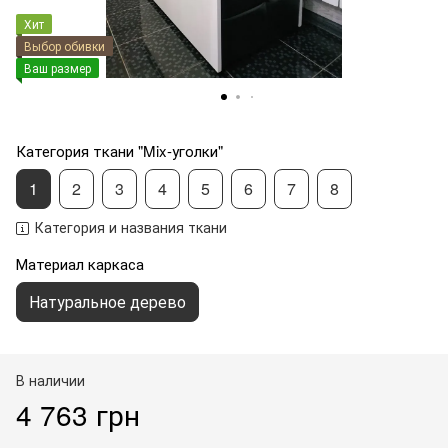
Хит
Выбор обивки
Ваш размер
Категория ткани "Mix-уголки"
1
2
3
4
5
6
7
8
Категория и названия ткани
Материал каркаса
Натуральное дерево
В наличии
4 763 грн