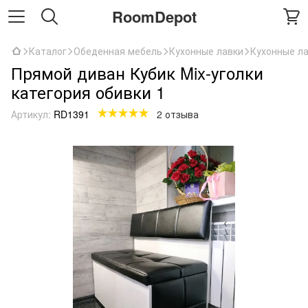
RoomDepot
Каталог
Обеденная мебель
Кухонные лавки
Кухонные ла
Прямой диван Кубик Mix-уголки
категория обивки 1
Артикул:
RD1391
2 отзыва