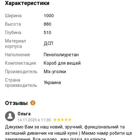
Характеристики
Ширина
1000
Высота
880
Глубина
510
Материал
ДСП
корпуса
Наполнение
Пенополиуретан
Комплектация
Короб для вещей
Производитель
Mix-уголки
Страна
Украина
производитель
Отзывы
2
Ольга
14.11.2025 в 11:39
Дякуємо Вам за наш новий, зручний, функціональний та
затишний диванчик на нашій кухні ) Маємо намір робити ще
замовлення. Все чудово , ваш підхід до клієнта ,