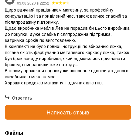
03.08.2020 в 22:52
Щиро вдячний працівникам магазину, за професійну
консультацію і за приділений час, також велике спасибі за
післяпродажну підтримку.
Щодо виробника меблів Лев не порадив би цього виробника
до покупки, дуже слабка післяпродажна підтримка,
затримка сроків по виготовленню.
В комплекті не було повної інструкції по збиранню ліжка,
погана якість фарбування металевого каркасу ліжка, також
був брак заводу виробника, який відмовились признавати
браком, і виправляли вже на ходу...
В цілому враження від покупки зіпсоване і довіри до даного
виробника в мене немає.
Хороших продажів магазину, і вдячних клієнтів.
Ответить
Написать отзыв
Файлы