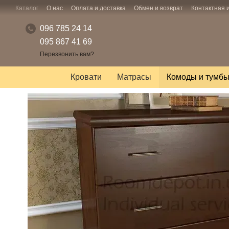
Перейти к основному контенту
Каталог
О нас
Оплата и доставка
Обмен и возврат
Контактная
096 785 24 14
095 867 41 69
Перезвонить вам?
Кровати
Матрасы
Комоды и тумб