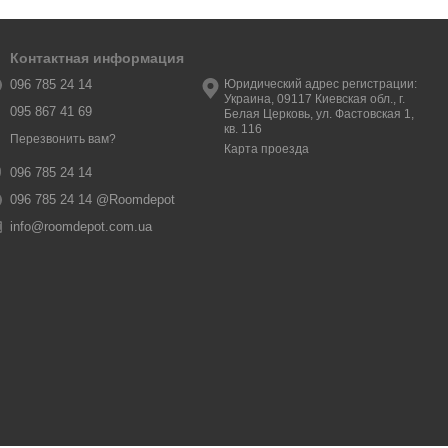
Контактная информация
096 785 24 14
Юридический адрес регистрации:
Украина, 09117 Киевская обл., г.
095 867 41 69
Белая Церковь, ул. Фастовская 1,
кв. 116
Перезвонить вам?
Карта проезда
096 785 24 14
096 785 24 14 @Roomdepot
info@roomdepot.com.ua