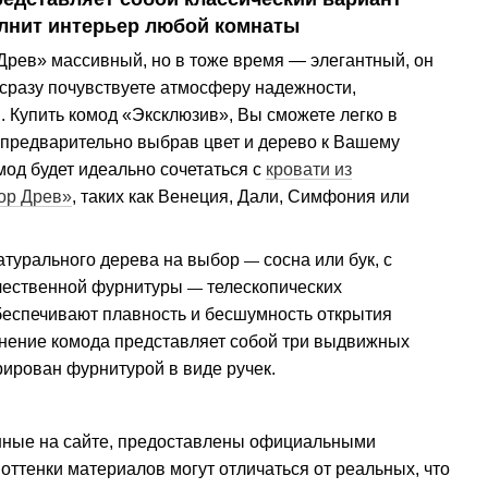
лнит интерьер любой комнаты
Древ» массивный, но в тоже время — элегантный, он
 сразу почувствуете атмосферу надежности,
. Купить комод «Эксклюзив», Вы сможете легко в
 предварительно выбрав цвет и дерево к Вашему
мод будет идеально сочетаться с
кровати из
ор Древ»
, таких как Венеция, Дали, Симфония или
натурального дерева на выбор
сосна или бук, с
—
чественной фурнитуры
телескопических
—
еспечивают плавность и бесшумность открытия
нение комода представляет собой три выдвижных
рирован фурнитурой в виде ручек.
нные на сайте, предоставлены официальными
оттенки материалов могут отличаться от реальных, что