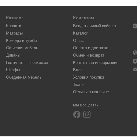
Каталог
Клиентам
Кровати
Вход в личный кабинет
Матрасы
Каталог
Комоды и тумбы
О нас
Офисная мебель
Оплата и доставка
Диваны
Обмен и возврат
Гостиные — Прихожие
Контактная информация
Шкафы
Блог
Обеденная мебель
Условия покупки
Ткани
Отзывы о магазине
Мы в соцсетях