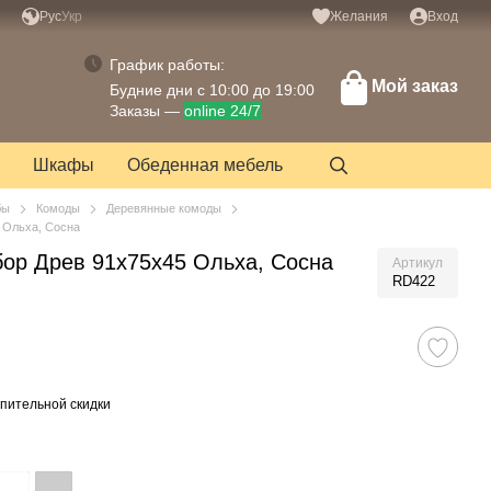
Рус
Укр
Желания
Вход
График работы:
Мой заказ
Будние дни с 10:00 до 19:00
Заказы —
online 24/7
Шкафы
Обеденная мебель
бы
Комоды
Деревянные комоды
 Ольха, Сосна
ор Древ 91х75х45 Ольха, Сосна
Артикул
RD422
пительной скидки