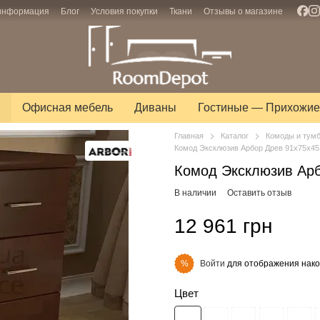
 информация
Блог
Условия покупки
Ткани
Отзывы о магазине
ы
Офисная мебель
Диваны
Гостиные — Прихожие
Главная
Каталог
Комоды и тум
Комод Эксклюзив Арбор Древ 91х75х45
Комод Эксклюзив Арб
В наличии
Оставить отзыв
12 961 грн
Войти
для отображения нако
%
Цвет