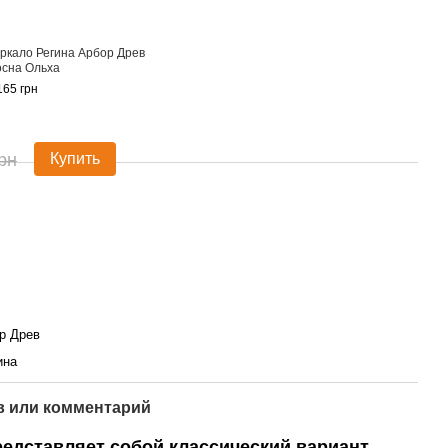
ркало Регина Арбор Древ
Комо
сна Ольха
Древ
Сосн
165 грн
12 96
20
рн
Купить
р Древ
ина
 или комментарий
едставляет собой классический вариант