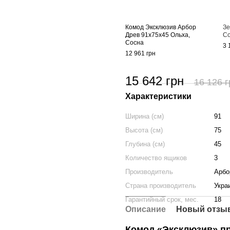
Комод Эксклюзив Арбор
Зе
Древ 91х75х45 Ольха,
Со
Сосна
3 
12 961 грн
15 642 грн
16 126 г
Характеристики
Ширина (см)
91
Высота (см)
75
Глубина (см)
45
Количество ящиков
3
Производитель
Арбо
Страна производитель
Укра
Гарантийный срок, мес.
18
Описание
Новый отзыв
Комод «Эксклюзив» пр