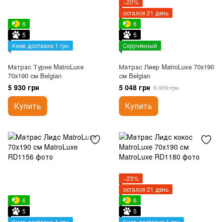
−20%
остался 21 день
6
6
5
5
Киев доставка 1 грн
Скрученный
Матрас Турне MatroLuxe
Матрас Лиер MatroLuxe 70х190
70х190 см Belgian
см Belgian
5 930 грн
5 048 грн
6 309 грн
Купить
Купить
−23%
остался 21 день
6
6
5
5
Киев доставка 1 грн
Киев доставка 1 грн