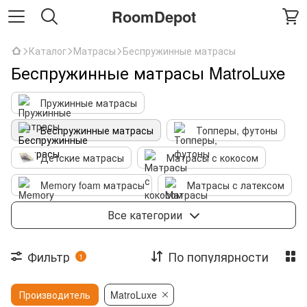
RoomDepot
Каталог
Матрасы
Беспружинные матрасы
Беспружинные матрасы MatroLuxe
Пружинные матрасы
Беспружинные матрасы
Топперы, футоны
Детские матрасы
Матрасы с кокосом
Memory foam матрасы
Матрасы с латексом
Текстиль
Все категории
Фильтр
По популярности
1
Производитель
MatroLuxe