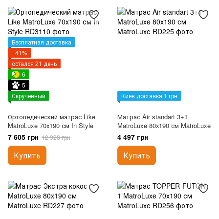
Бесплатная доставка
−41%
остался 21 день
6
5
Скрученный
Киев доставка 1 грн
Ортопедический матрас Like
Матрас Air standart 3+1
MatroLuxe 70х190 см In Style
MatroLuxe 80х190 см MatroLuxe
7 605 грн
4 497 грн
12 928 грн
Купить
Купить