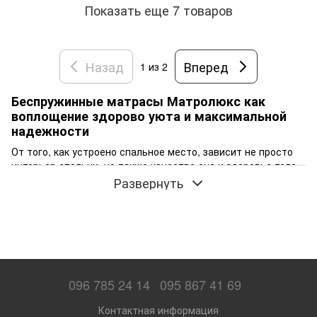
Показать еще 7 товаров
Назад
Вперед
1
из 2
Беспружинные матрасы Матролюкс как
воплощение здорово уюта и максимальной
надежности
От того, как устроено спальное место, зависит не просто
интерьер спальни, но также качество сна и здоровье тела.
Самым достойным аксессуарам для любой кровати станет
Развернуть
беспружинный матрас Матролюкс. В Украине
и за
рубежом продукция этой компании известна своими
ортопедическими характеристиками, комфортностью и
долговечностью.
Почему стоит купить беспружинные матрасы
Матролюкс в интернет-магазине RoomDepot?
096 785 24 14
095 867 41 69
Сегодня производится
огромное количество разных видов
матрасов
. Но их беспружинные аналоги отличаются
Контактная информация