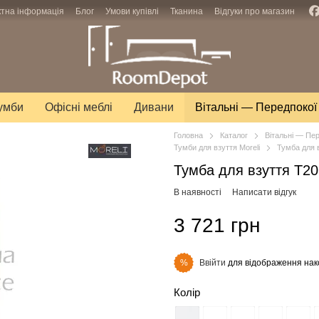
ктна інформація
Блог
Умови купівлі
Тканина
Відгуки про магазин
тумби
Офісні меблі
Дивани
Вітальні — Передпокої
Головна
Каталог
Вітальні — Пе
Тумби для взуття Moreli
Тумба для 
Тумба для взуття T20
В наявності
Написати відгук
3 721 грн
Ввійти
для відображення нак
%
Колір