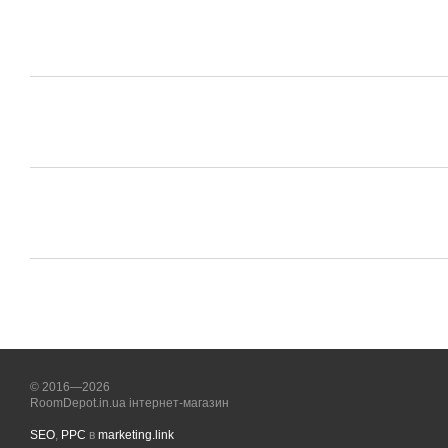
© 2016—2026
RoomDepot.in.ua інтернет-магазин
SEO
,
PPC
в
marketing.link