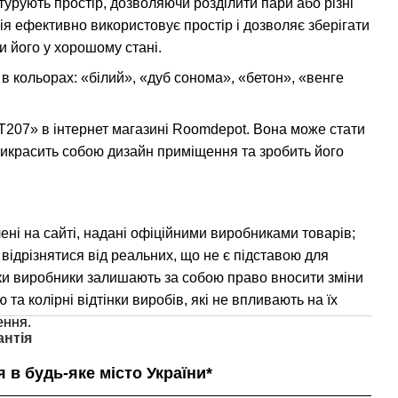
турують простір, дозволяючи розділити пари або різні
ція ефективно використовує простір і дозволяє зберігати
чи його у хорошому стані.
в кольорах: «білий», «дуб сонома», «бетон», «венге
«Т207» в інтернет магазині Roomdepot. Вона може стати
рикрасить собою дизайн приміщення та зробить його
ні на сайті, надані офіційними виробниками товарів;
 відрізнятися від реальних, що не є підставою для
ки виробники залишають за собою право вносити зміни
 та колірні відтінки виробів, які не впливають на їх
ення.
антія
 в будь-яке місто України*