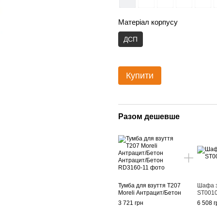
Матеріал корпусу
ДСП
Купити
Разом дешевше
Тумба для взуття T207
Шафа 
Moreli Антрацит/Бетон
ST0010
3 721 грн
6 508 г