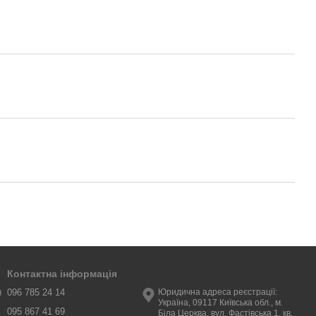
Контактна інформація
096 785 24 14
Юридична адреса реєстрації:
Україна, 09117 Київська обл., м.
095 867 41 69
Біла Церква, вул. Фастівська 1, кв.