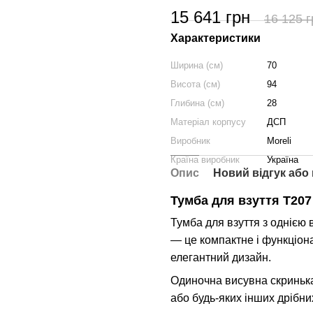
15 641 грн
16 125 г
Характеристики
Ширина (см)
70
Висота (см)
94
Глибина (см)
28
Матеріал корпусу
ДСП
Виробник
Moreli
Країна виробник
Україна
Опис
Новий відгук або
Тумба для взуття T207
Тумба для взуття з однією
— це компактне і функціон
елегантний дизайн.
Одиночна висувна скринька
або будь-яких інших дрібних