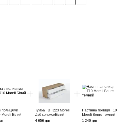
з полицями
Тумба ТВ T223 Moreli
Настінна полиця T10
 Moreli Білий
Дуб сонома/Білий
Moreli Венге темний
рн
4 656 грн
1 240 грн