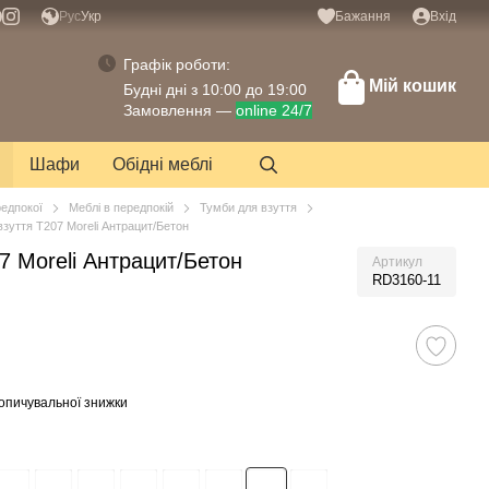
Рус
Укр
Бажання
Вхід
Графік роботи:
Мій кошик
Будні дні з 10:00 до 19:00
Замовлення —
online 24/7
Шафи
Обідні меблі
редпокої
Меблі в передпокій
Тумби для взуття
взуття T207 Moreli Антрацит/Бетон
7 Moreli Антрацит/Бетон
Артикул
RD3160-11
опичувальної знижки