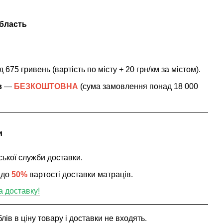
область
 675 гривень (вартість по місту + 20 грн/км за містом
).
в
—
БЕЗКОШТОВНА
(сума замовлення понад 18 000
и
ської служби доставки.
 до
50%
вартості доставки матраців.
а доставку!
ів в ціну товару і доставки не входять.