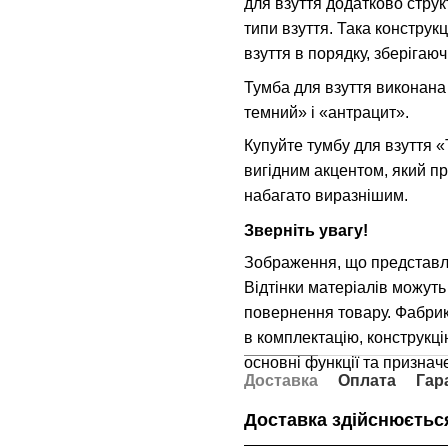
для взуття додатково струк
типи взуття. Така конструк
взуття в порядку, зберігаю
Тумба для взуття виконана 
темний» і «антрацит».
Купуйте тумбу для взуття 
вигідним акцентом, який п
набагато виразнішим.
Зверніть увагу!
Зображення, що представле
Відтінки матеріалів можуть
повернення товару. Фабри
в комплектацію, конструкцію
основні функції та признач
Доставка
Оплата
Гар
Доставка здійснюється