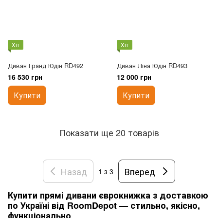
Хіт
Хіт
Диван Гранд Юдін RD492
Диван Ліна Юдін RD493
16 530 грн
12 000 грн
Купити
Купити
Показати ще 20 товарів
Назад
Вперед
1
з 3
Купити прямі дивани єврокнижка з доставкою
по Україні від RoomDepot — стильно, якісно,
функціонально