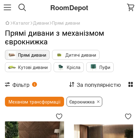
RoomDepot
Каталог
Дивани
Прямі дивани
Прямі дивани з механізмом
єврокнижка
Прямі дивани
Дитячі дивани
Кутові дивани
Крісла
Пуфи
Фільтр
За популярністю
1
Механізм трансформації
Єврокнижка