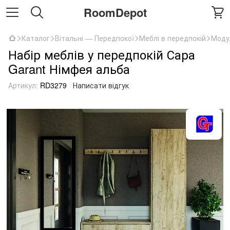
RoomDepot
Каталог
Вітальні — Передпокої
Меблі в передпокій
Моду
Набір меблів у передпокій Сара
Garant Німфея альба
Артикул:
RD3279
Написати відгук