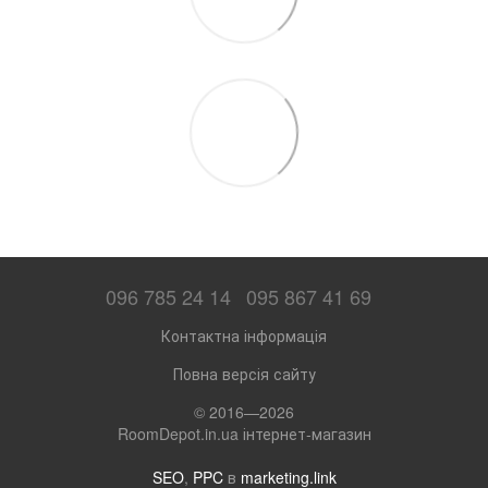
096 785 24 14
095 867 41 69
Контактна інформація
Повна версія сайту
© 2016—2026
RoomDepot.in.ua інтернет-магазин
SEO
,
PPC
в
marketing.link