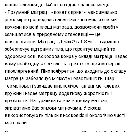
навантаження до 140 кг на одне спальне місце.
«Розумний матрац» «покет спринг» максимально
рівномірно розподіляє навантаження між сотнями
пружин по всій площі матраца, дозволяючи хребту
залишатися в природному становищі — це
найголовніше! Матрац
«Дейлі 2 в 1 SF»
— відмінно
забезпечує підтримку тіла, що гарантує міцний та
здоровий сон. Кокосова койра у складі матраца, надає
йому необхідну жорсткість, крім того, цей матеріал
гіпоалергенний. Пінополіуретан, що входить до складу
матраца, забезпечує м'якість і еластичність. Шар
термоповсті захищає пінополіуретан від металевих
пружин і надає матрацу додаткову жорсткість і
пружність. Натуральна вовна в цьому матраці,
зігріватиме Вас зимовими ночами. У складі
використовують тільки високоякісні екологічно чисті
матеріали.