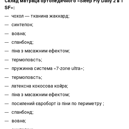
Склад матраца ортопедичного «Sleep Fly Daily 2 в 1
SF»:
чохол — тканина жаккард
;
синтепон;
вовна;
спанбонд;
піна з масажним ефектом;
термоповсть;
пружинна система «7-zone ultra»;
термоповсть;
латексна кокосова койра;
піна з масажним ефектом;
посилений євроборт із піни по периметру ;
спанбонд;
вовна;