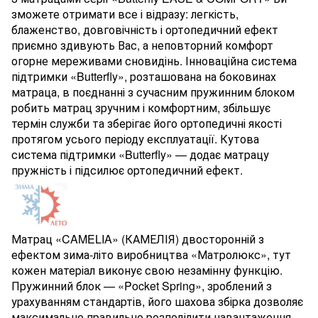
зможете отримати все і відразу: легкість,
блаженство, довговічність і ортопедичний ефект
приємно здивують Вас, а неповторний комфорт
огорне мереживами сновидінь. Інноваційна система
підтримки «Butterfly», розташована на боковинах
матраца, в поєднанні з сучасним пружинним блоком
робить матрац зручним і комфортним, збільшує
термін служби та зберігає його ортопедичні якості
протягом усього періоду експлуатації. Кутова
система підтримки «Butterfly» — додає матрацу
пружність і підсилює ортопедичний ефект.
Матрац «CAMELIA» (КАМЕЛІЯ) двосторонній з
ефектом зима-літо виробництва «Матролюкс», тут
кожен матеріал виконує свою незамінну функцію.
Пружинний блок — «Pocket Spring», зроблений з
урахуванням стандартів, його шахова збірка дозволяє
максимально правильно розподілити навантаження,