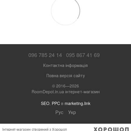
096 785 24 14
095 867 41 69
Контактна інформація
Повна версія сайту
© 2016—2026
RoomDepot.in.ua інтернет-магазин
SEO
,
PPC
в
marketing.link
Рус
Укр
Інтернет-магазин створений з Хорошоп