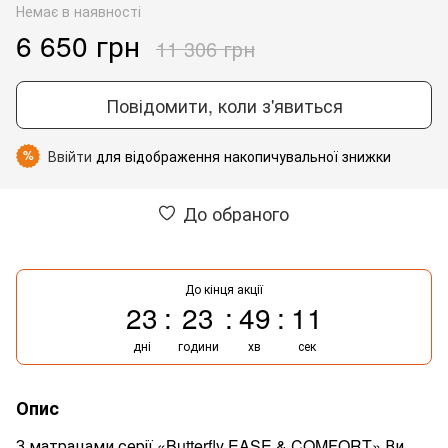
Немає в наявності
6 650 грн
11 306 грн
Повідомити, коли з'явиться
Ввійти
для відображення накопичувальної знижки
%
До обраного
До кінця акції
23
23
49
11
дні
години
хв
сек
Опис
З матрацами серії «Butterfly EASE & COMFORT» Ви