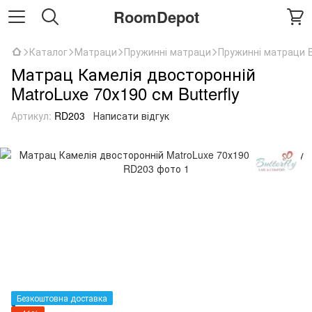
RoomDepot
Каталог
Матраци
Пружинні матраци
Пружинні матраци Bu
Матрац Камелія двосторонній
MatroLuxe 70х190 см Butterfly
Артикул:
RD203
Написати відгук
Безкоштовна доставка