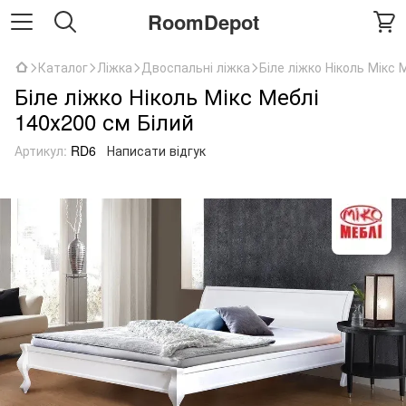
RoomDepot
Каталог
Ліжка
Двоспальні ліжка
Біле ліжко Ніколь Мікс 
Біле ліжко Ніколь Мікс Меблі
140х200 см Білий
Артикул:
RD6
Написати відгук