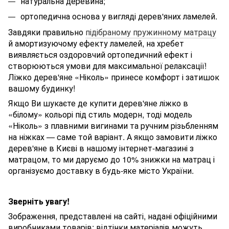
натуральна деревина;
ортопедична основа у вигляді дерев'яних ламелей.
Завдяки правильно
підібраному пружинному матрацу
й амортизуючому ефекту ламелей, на хребет
виявляється оздоровчий ортопедичний ефект і
створюються умови для максимальної релаксації!
Ліжко дерев'яне «Ніколь» принесе комфорт і затишок
вашому будинку!
Якщо Ви шукаєте де купити дерев'яне ліжко в
«білому» кольорі під стиль модерн, тоді модель
«Ніколь» з плавними вигинами та ручним різьбленням
на ніжках — саме той варіант. А якщо замовити ліжко
дерев'яне в Києві в нашому інтернет-магазині з
матрацом, то ми даруємо до 10% знижки на матрац і
організуємо доставку в будь-яке місто України.
Зверніть увагу!
Зображення, представлені на сайті, надані офіційними
виробниками товарів; відтінки матеріалів можуть