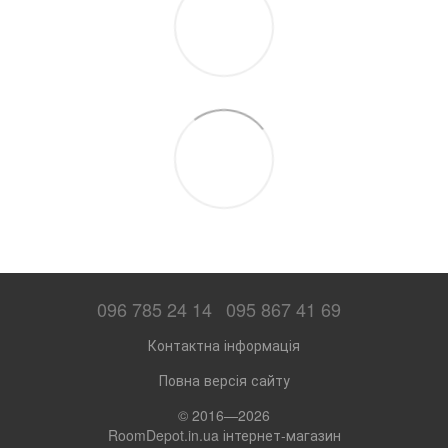
096 785 24 14
095 867 41 69
Контактна інформація
Повна версія сайту
© 2016—2026
RoomDepot.in.ua інтернет-магазин