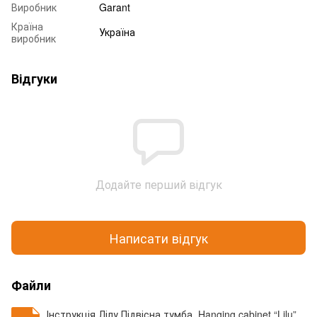
Виробник
Garant
Країна
Україна
виробник
Відгуки
Додайте перший відгук
Написати відгук
Файли
Інструкція Лілу Підвісна тумба_Hanging cabinet “Lilu”