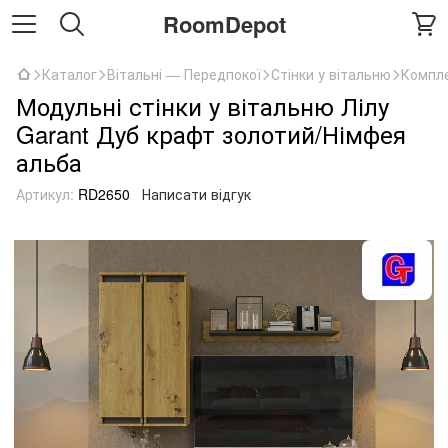
RoomDepot
Каталог
Вітальні — Передпокої
Стінки у вітальню
Компле
Модульні стінки у вітальню Лілу
Garant Дуб крафт золотий/Німфея
альба
Артикул:
RD2650
Написати відгук