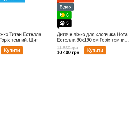
Відео
6
5
іжко Титан Естелла
Дитяче ліжко для хлопчика Нота
Горіх темний, Щит
Естелла 80х190 см Горіх темний,
Щит
11 850 грн
Купити
Купити
10 400 грн