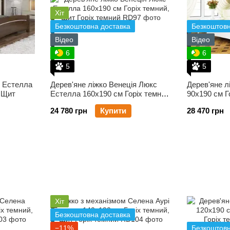
Хіт
Безкоштовна доставка
Безкоштовн
Відео
Відео
6
6
5
5
я Естелла
Дерев'яне ліжко Венеція Люкс
Дерев'яне л
, Щит
Естелла 160х190 см Горіх темний,
90х190 см Г
Щит
24 780 грн
Купити
28 470 грн
Хіт
Безкоштовна доставка
−11%
Безкоштовн