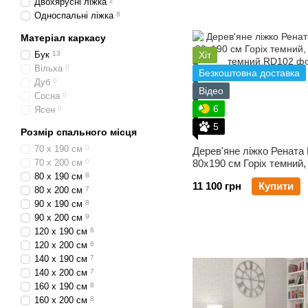
Двохярусні ліжка
2
Односпальні ліжка
8
Матеріал каркасу
Бук
13
Хіт
Вільха
0
Безкоштовна доставка
Дуб
0
Відео
Сосна
0
6
Ясен
0
5
Розмір спального місця
70 х 190 см
0
Дерев'яне ліжко Рената
70 х 200 см
0
80х190 см Горіх темний
80 х 190 см
8
11 100 грн
Купити
80 х 200 см
7
90 х 190 см
8
90 х 200 см
9
120 х 190 см
6
120 х 200 см
6
140 х 190 см
7
140 х 200 см
7
160 х 190 см
8
160 х 200 см
8