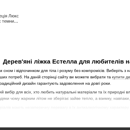
еція Люкс
х темний,
Дерев'яні ліжка Естелла для любителів 
сном і відпочинком для тіла і розуму без компромісів. Виберіть з н
ших потреб. На даній сторінці сайту ви можете вибрати та
купити де
традиційний дизайн гарантують задоволення на довгі роки.
ий вибір для всіх, хто любить натуральні матеріали та їх природні 
яки чому жарким літом не зберігає зайве тепло, а взимку, навпаки
еріалів мають незаперечну перевагу в їх антиалергічному характер
а забезпечать вам приємний відпочинок всю ніч, а вдень — комфортн