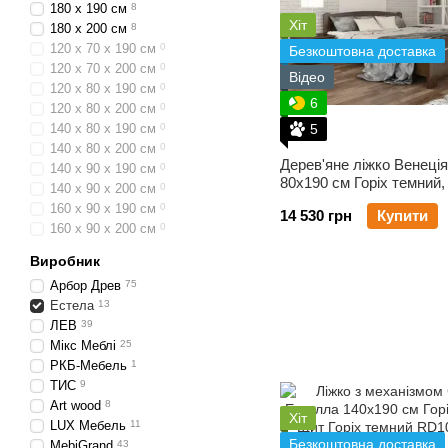
180 х 190 см
8
Хіт
180 х 200 см
8
120 х 70 х 190 см
0
Безкоштовна доставка
120 х 70 х 200 см
0
Відео
120 х 80 х 190 см
0
6
120 х 80 х 200 см
0
140 х 80 х 190 см
0
5
140 х 80 х 200 см
0
Дерев'яне ліжко Венеці
140 х 90 х 190 см
0
80х190 см Горіх темний
140 х 90 х 200 см
0
160 х 90 х 190 см
0
14 530 грн
Купити
160 х 90 х 200 см
0
Виробник
Арбор Древ
75
Естела
13
ЛЕВ
39
Мікс Меблі
25
РКБ-Мебель
1
ТИС
9
Art wood
8
Хіт
LUX Мебель
11
Безкоштовна доставка
MebiGrand
43