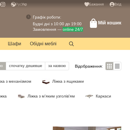
Рус
Укр
Бажання
Вхід
Графік роботи:
Мій кошик
Будні дні з 10:00 до 19:00
Замовлення —
online 24/7
Шафи
Обідні меблі
тю
спочатку дешевше
за назвою
Відображення:
жка з механізмом
Ліжка з ящиками
іжка
Ліжка з м'яким узголів'ям
Каркаси