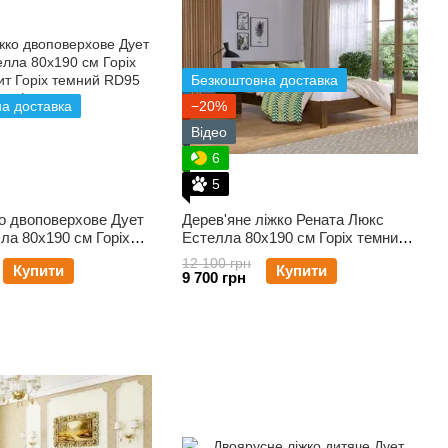
Безкоштовна доставка
а доставка
−20%
Відео
6
5
о двоповерхове Дует
Дерев'яне ліжко Рената Люкс
ла 80х190 см Горіх
Естелла 80х190 см Горіх темний,
т
Щит
12 100 грн
Купити
Купити
9 700 грн