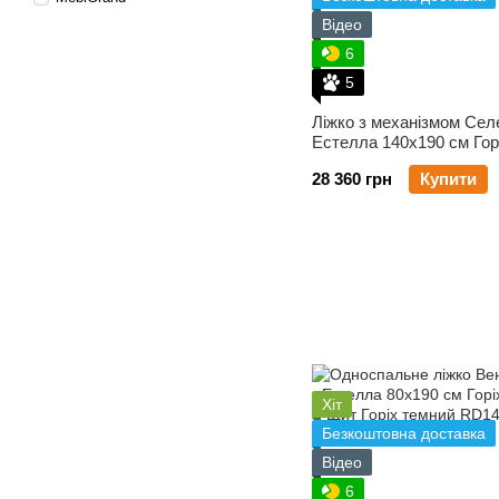
Відео
6
5
Ліжко з механізмом Сел
Естелла 140х190 см Гор
Щит
28 360 грн
Купити
Хіт
Безкоштовна доставка
Відео
6