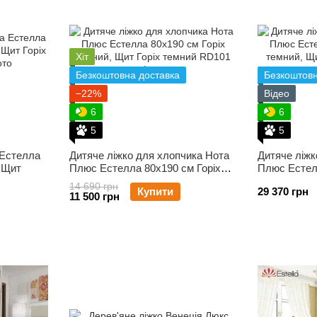
Хіт
Безкоштовна доставка
Безкоштовн
−22%
Відео
6
6
5
5
 Естелла
Дитяче ліжко для хлопчика Нота
Дитяче ліжк
, Щит
Плюс Естелла 80х190 см Горіх
Плюс Естел
темний, Щит
темний, Щи
14 690 грн
Купити
29 370 грн
11 500 грн