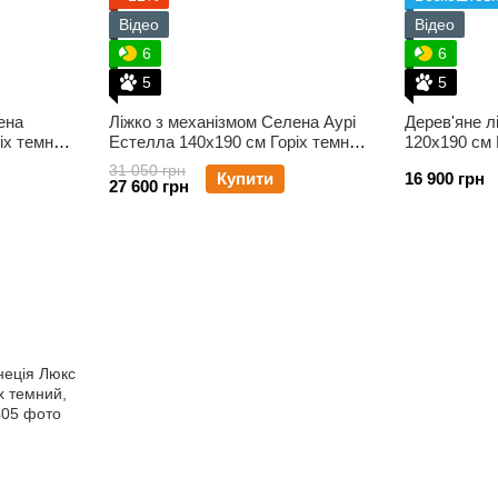
Відео
Відео
6
6
5
5
ена
Ліжко з механізмом Селена Аурі
Дерев'яне л
іх темний,
Естелла 140х190 см Горіх темний,
120х190 см 
Щит
31 050 грн
Купити
16 900 грн
27 600 грн