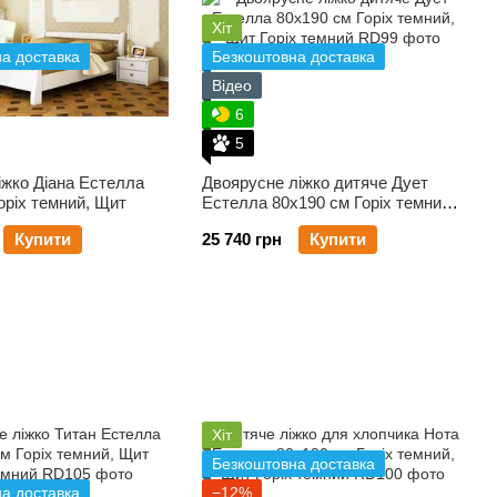
Хіт
а доставка
Безкоштовна доставка
Відео
6
5
іжко Діана Естелла
Двоярусне ліжко дитяче Дует
оріх темний, Щит
Естелла 80х190 см Горіх темний,
Щит
Купити
25 740 грн
Купити
Хіт
Безкоштовна доставка
а доставка
−12%