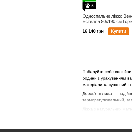
5
Односпальне ліжко Вен
Естелла 80х190 см Горі
Щит
16 140 грн
Купити
Побалуйте себе спокійним 
родини з урахуванням ва
матеріали та сучасний і 
Дерев'яні ліжка — надійн
терморегулювальний, завд
Ліжка з натуральних мат
реакціях. Дерев'яні ліжк
Ліжка для кожного