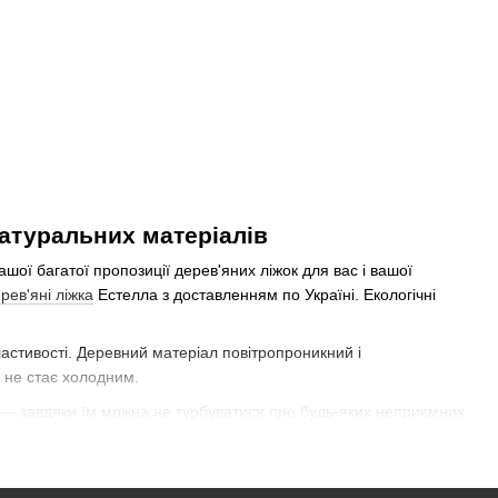
натуральних матеріалів
ашої багатої пропозиції дерев'яних ліжок для вас і вашої
рев'яні ліжка
Естелла з доставленням по Україні. Екологічні
властивості. Деревний матеріал повітропроникний і
, не стає холодним.
у — завдяки їм можна не турбуватися про будь-яких неприємних
е місце для відпочинку.