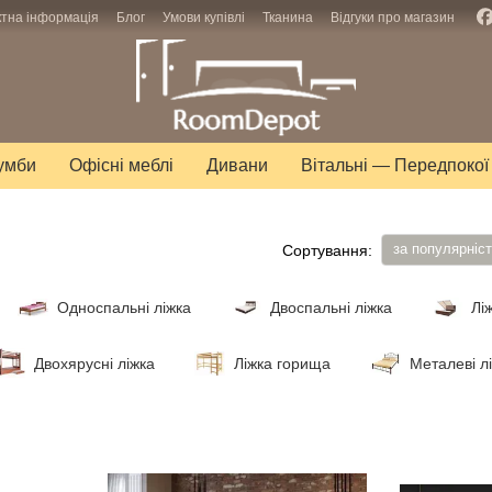
ктна інформація
Блог
Умови купівлі
Тканина
Відгуки про магазин
тумби
Офісні меблі
Дивани
Вітальні — Передпокої
за популярніс
Сортування:
Односпальні ліжка
Двоспальні ліжка
Лі
Двохярусні ліжка
Ліжка горища
Металеві л