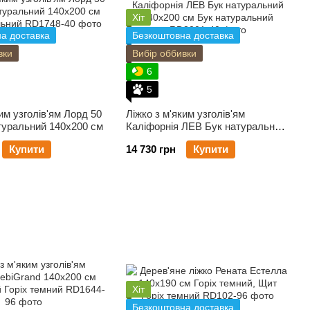
Хіт
а доставка
Безкоштовна доставка
вки
Вибір оббивки
6
5
им узголів'ям Лорд 50
Ліжко з м'яким узголів'ям
туральний 140x200 см
Каліфорнія ЛЕВ Бук натуральний
140x200 см
Купити
14 730 грн
Купити
Хіт
Безкоштовна доставка