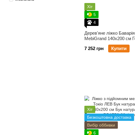
Хіт
5
4
Дерев'яне ліжко Баварія
MebiGrand 140х200 см Г
темний
7 252 грн
Купити
Хіт
Безкоштовна доставка
Вибір оббивки
6