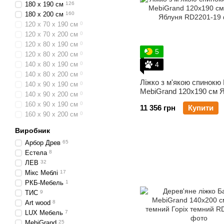
180 х 190 см
126
180 х 200 см
160
120 х 70 х 190 см
0
120 х 70 х 200 см
0
120 х 80 х 190 см
0
5
120 х 80 х 200 см
0
140 х 80 х 190 см
0
4
140 х 80 х 200 см
0
Ліжко з м'якою спинокю
140 х 90 х 190 см
0
MebiGrand 120х190 см 
140 х 90 х 200 см
0
160 х 90 х 190 см
0
11 356 грн
Купити
160 х 90 х 200 см
0
Виробник
Арбор Древ
65
Естела
8
ЛЕВ
32
Мікс Меблі
17
РКБ-Мебель
1
ТИС
9
Art wood
8
LUX Мебель
7
MebiGrand
25