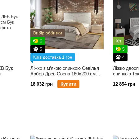
Вибір оббивки
6
Хіт
5
5
Київ доставка 1 грн
4
ЕВ Бук
Ліжко з м’якою спинкою Севілья
Ліжко двосп
м
Арбор Древ Сосна 160х200 см
спинкою Ток
Вільха
см Горіх те
18 032 грн
Купити
12 854 грн