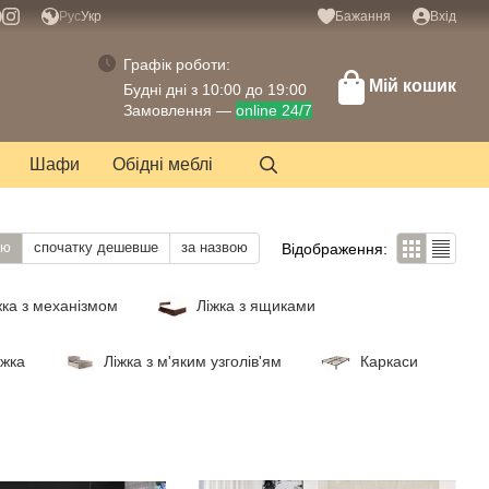
Рус
Укр
Бажання
Вхід
Графік роботи:
Мій кошик
Будні дні з 10:00 до 19:00
Замовлення —
online 24/7
Шафи
Обідні меблі
тю
спочатку дешевше
за назвою
Відображення:
жка з механізмом
Ліжка з ящиками
іжка
Ліжка з м'яким узголів'ям
Каркаси