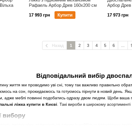
Вільха
Рафаель Арбор Древ 160х200 см
Арбор Древ
Вільха
17 993 грн
Купити
17 973 грн
Назад
1
2
3
4
5
6
...
Відповідальний вибір двоспал
тину життя ми проводимо уві сні, тому так важливо правильно обрати
мось на сон, прокидаємось та готуємось пірнути в новий день. Якщ
м, адже меблі повинні подобатись одразу двом людям. Щоби ваша п
пальні ліжка купити в Києві
. Такі вироби в широкому асортименті
ї вибору
сить високу ціну, залишається одним із найбільш популярних матеріал
ліжка варто звертати увагу на такі фактори: