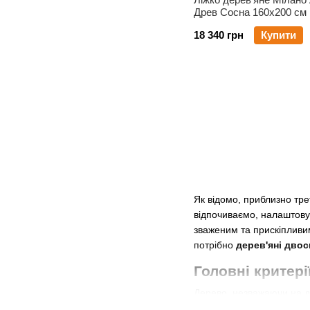
Древ Сосна 160х200 см 
18 340 грн
Купити
Як відомо, приблизно тре
відпочиваємо, налаштовує
зваженим та прискіпливи
потрібно
дерев'яні двос
Головні критері
Дерево, незважаючи на до
При виборі двоспального 