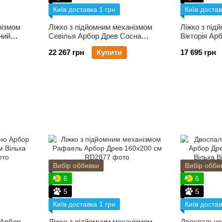
Київ доставка 1 грн
Київ достав
нізмом
Ліжко з підйомним механізмом
Ліжко з під
ний
Севілья Арбор Древ Сосна
Вікторія Ар
160х200 см Вільха
22 267 грн
Купити
17 695 грн
Вибір оббивки
Вибір обби
6
6
5
5
Київ доставка 1 грн
Київ достав
 Арбор
Ліжко з підйомним механізмом
Двоспальне