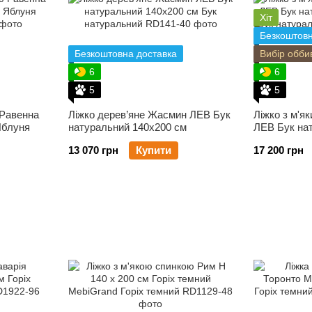
Хіт
Безкоштовн
Безкоштовна доставка
Вибір обби
6
6
5
5
 Равенна
Ліжко дерев’яне Жасмин ЛЕВ Бук
Ліжко з м'як
Яблуня
натуральний 140x200 см
ЛЕВ Бук на
13 070 грн
Купити
17 200 грн