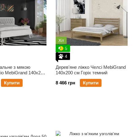
Хіт
5
4
альне з мякою
Дерев'яне ліжко Челсі MebiGrand
іо MebiGrand 140х200
140х200 см Горіх темний
мний
Купити
8 466 грн
Купити