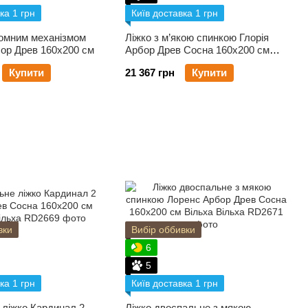
ка 1 грн
Київ доставка 1 грн
йомним механізмом
Ліжко з м’якою спинкою Глорія
бор Древ 160х200 см
Арбор Древ Сосна 160х200 см
Вільха
Купити
21 367 грн
Купити
вки
Вибір оббивки
6
5
ка 1 грн
Київ доставка 1 грн
 ліжко Кардинал 2
Ліжко двоспальне з мякою