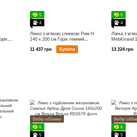
5
5
4
4
Ліжко з м'якою спинкою Рим Н
Ліжка з м'як
оріх
140 х 200 см Горіх темний
MebiGrand 1
MebiGrand
темний
11 437 грн
Купити
13 224 грн
Вибір оббивки
Вибір обби
6
6
5
5