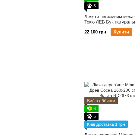
5
Ліжко з підйомним меха
Токіо ЛЕВ Бук натураль
140х200 см
22 100 грн
Купити
Вибір оббивки
6
5
Київ доставка 1 грн
Ліжко дерев’яне Мілано