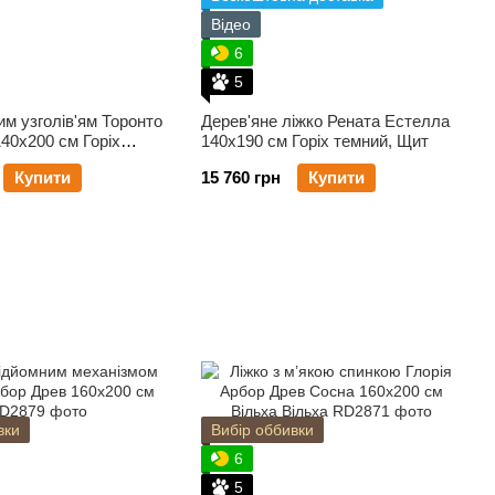
Відео
6
5
им узголів'ям Торонто
Дерев'яне ліжко Рената Естелла
40х200 см Горіх
140х190 см Горіх темний, Щит
Купити
15 760 грн
Купити
вки
Вибір оббивки
6
5