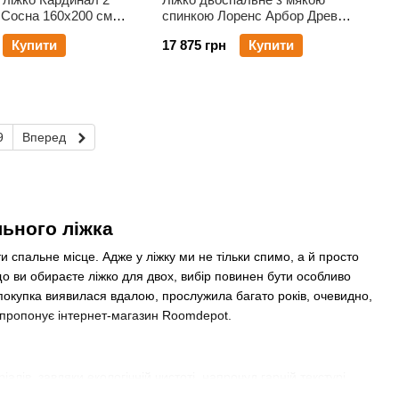
 Сосна 160х200 см
спинкою Лоренс Арбор Древ
Сосна 160х200 см Вільха
Купити
17 875 грн
Купити
9
Вперед
ьного ліжка
 спальне місце. Адже у ліжку ми не тільки спимо, а й просто
о ви обираєте ліжко для двох, вибір повинен бути особливо
окупка виявилася вдалою, прослужила багато років, очевидно,
 пропонує інтернет-магазин Roomdepot.
ів, завдяки екологічній чистоті, напрочуд гарній текстурі.