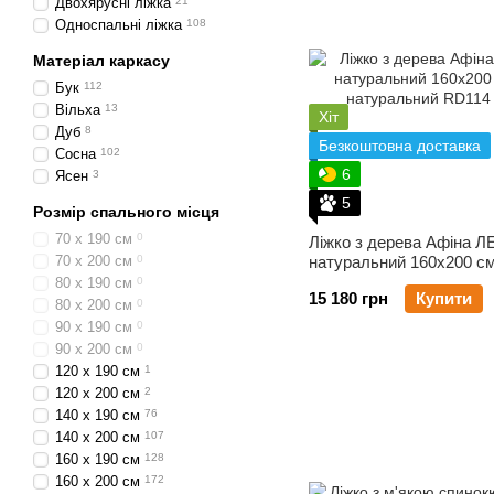
Двохярусні ліжка
21
Односпальні ліжка
108
Матеріал каркасу
Бук
112
Вільха
13
Хіт
Дуб
8
Безкоштовна доставка
Сосна
102
6
Ясен
3
5
Розмір спального місця
70 х 190 см
0
Ліжко з дерева Афіна Л
70 х 200 см
0
натуральний 160x200 с
80 х 190 см
0
15 180 грн
Купити
80 х 200 см
0
90 х 190 см
0
90 х 200 см
0
120 х 190 см
1
120 х 200 см
2
140 х 190 см
76
140 х 200 см
107
160 х 190 см
128
160 х 200 см
172