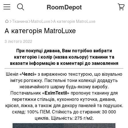
RoomDepot
Тканина
MatroLuxe
А категорія MatroLuxe
А категорія MatroLuxe
3 лютого 2022
При покупці дивана, Вам потрібно вибрати
категорію і колір (назва кольору) тканини та
вказати інформацію в коментарі до замовлення
Шеніл
«Челсі»
з вираженою текстурою, що візуально
імітує рогожку. Пастельні тони колекції додадуть
незвичайного шарму будь-якому виробу.
Постачальник
«EximTextil»
пропонує тканину для
перетяжки стільців, кухонного куточка, дивана,
крісел, ліжка, а також для декору панелей та подушок.
склад: 100% ПЕМ. Стійкість до стирання: 30 000
циклів. Щільність: 275 г/м2.