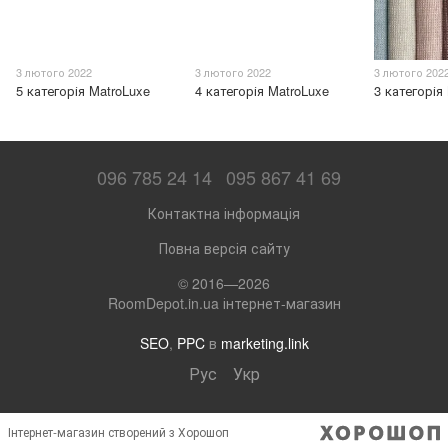
3 лютого 2022
3 лютого 2022
3 лютого 202
5 категорія MatroLuxe
4 категорія MatroLuxe
3 категорія
096 785 24 14
095 867 41 69
Контактна інформація
Повна версія сайту
© 2016—2026
RoomDepot.in.ua інтернет-магазин
SEO
,
PPC
в
marketing.link
Рус
Укр
Інтернет-магазин створений з Хорошоп