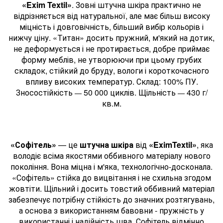
«Exim Textil»
. Зовні штучна шкіра практично не
відрізняється від натуральної, але має більш високу
міцність і довговічність, більший вибір кольорів і
нижчу ціну. «Титан» досить пружний, м'який на дотик,
не деформується і не протирається, добре приймає
форму меблів, не утворюючи при цьому грубих
складок, стійкий до бруду, вологи і короткочасного
впливу високих температур. Склад: 100% ПУ.
Зносостійкість
50 000 циклів. Щільність
430 г/
—
—
кв.м.
«Софітель»
— це
штучна шкіра
від
«EximTextil»
, яка
володіє всіма якостями оббивного матеріалу нового
покоління. Вона міцна і м'яка, технологічно-досконала.
«Софітель» стійка до вицвітання і не схильна згодом
жовтіти. Щільний і досить товстий оббивний матеріал
забезпечує потрібну стійкість до значних розтягувань,
а основа з використанням бавовни - пружність у
використанні і надійність шва. Софітель відмінно