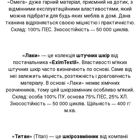
«Омега» дуже гарний матеріал, приємний на дотик, з
відмінними експлуатаційними властивостями, який
можна підібрати для будь-яких меблів в домі. Дана
тканина відрізняється своєю міцністю і практичністю.
Склад: 100% ПЕС. Зносостійкість
50 000 циклів.
—
«Лаки»
— це колекція
штучних шкір
від
постачальника
«EximTextil»
. Властивості м'яких
штучних шкір часто визначають по основі. Саме від
неї залежить міцність, розтяжність і довговічність
матеріалу. В основі «Лаки» немає хімічних
розчинників, тому цей шкірзамінник особливо м'який.
Склад: особа 100% ПУ, основа 75% ПЕС, 25% ХЛ.
Зносостійкість
50 000 циклів. Щільність
400 г/
—
—
м.кв.
«Титан»
(Titan) — це
шкірозамінник
від компанії