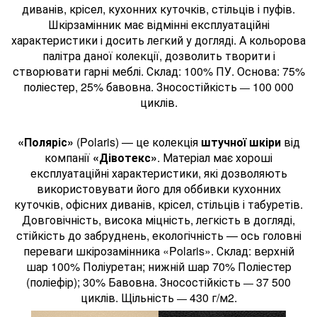
диванів, крісел, кухонних куточків, стільців і пуфів.
Шкірзамінник має відмінні експлуатаційні
характеристики і досить легкий у догляді. А кольорова
палітра даної колекції, дозволить творити і
створювати гарні меблі. Склад: 100% ПУ. Основа: 75%
поліестер, 25% бавовна. Зносостійкість
100 000
—
циклів.
«Поляріс»
(Polaris) — це колекція
штучної шкіри
від
компанії
«Дівотекс»
. Матеріал має хороші
експлуатаційні характеристики, які дозволяють
використовувати його для оббивки кухонних
куточків, офісних диванів, крісел, стільців і табуретів.
Довговічність, висока міцність, легкість в догляді,
стійкість до забруднень, екологічність — ось головні
переваги шкірозамінника «Polaris». Склад: верхній
шар 100% Поліуретан; нижній шар 70% Поліестер
(поліефір); 30% Бавовна. Зносостійкість
37 500
—
циклів. Щільність
430 г/м2.
—