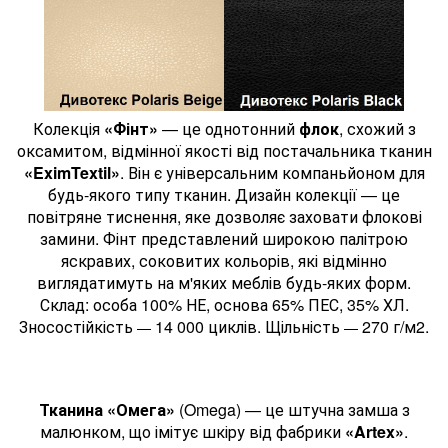
Колекція
«Фінт»
— це однотонний
флок
, схожий з
оксамитом, відмінної якості від постачальника тканин
«EximTextil»
. Він є універсальним компаньйоном для
будь-якого типу тканин. Дизайн колекції — це
повітряне тиснення, яке дозволяє заховати флокові
замини. Фінт представлений широкою палітрою
яскравих, соковитих кольорів, які відмінно
виглядатимуть на м'яких меблів будь-яких форм.
Склад: особа 100% НЕ, основа 65% ПЕС, 35% ХЛ.
Зносостійкість
14 000 циклів. Щільність
270 г/м2.
—
—
Тканина «Омега»
(Omega) — це штучна замша з
малюнком, що імітує шкіру від фабрики
«Artex»
.