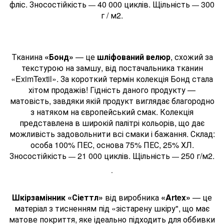
фліс. Зносостійкість
40 000 циклів. Щільність
300
—
—
г / м2.
Тканина
«Бонд»
— це
шліфований велюр
, схожий за
текстурою на замшу, від постачальника тканин
«EximTextil». За короткий термін колекція Бонд стала
хітом продажів! Гідність даного продукту —
матовість, завдяки якій продукт виглядає благородно
з натяком на європейський смак. Колекція
представлена в широкій палітрі кольорів, що дає
можливість задовольнити всі смаки і бажання. Склад:
особа 100% ПЕС, основа 75% ПЕС, 25% ХЛ.
Зносостійкість
21 000 циклів. Щільність
250 г/м2.
—
—
.
Шкірзамінник «Сіеттл»
від виробника
«Artex»
— це
матеріал з тисненням під «зістарену шкіру", що має
матове покриття, яке ідеально підходить для оббивки