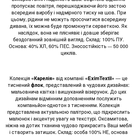
пропускає повітря, перешкоджаючи його застою
всередині виробу і надмірного тиску на шов. При
цьому, рідини не можуть просочитися всередину
дивана, їх можна буде промокнути серветкою. Як
наслідок, вона не пліснявіє і довше зберігає
бездоганний зовнішній вигляд. Склад: 100% ПУ.
Основа: 40% ХЛ, 60% ПЕС. Зносостійкість
50 000
—
циклів.
Колекція
«Карелія»
від компанії
«EximTextil»
— це
тиснений
флок
, представлений в чудових дизайнах:
мальовнича квітка і вишуканий візерунок. До цих
дизайнам відмінним доповненням послужить
компаньйон-однотон з тисненням. Колекція
представлена актуальною палітрою, що підкреслить
малюнок і акцентує увагу на текстурі. Оксамитова,
ніжна на дотик тканина чудово прикрасить Ваші меблі
і створить затишок. Склад: особа 100% НЕ, основа