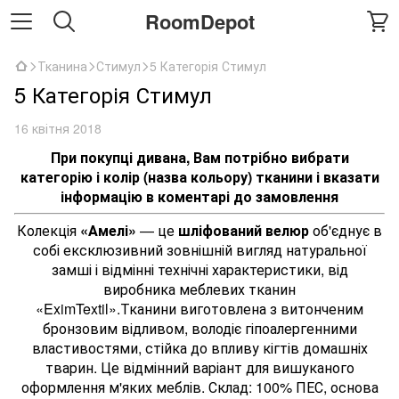
RoomDepot
Тканина
Стимул
5 Категорія Стимул
5 Категорія Стимул
16 квітня 2018
При покупці дивана, Вам потрібно вибрати
категорію і колір (назва кольору) тканини і вказати
інформацію в коментарі до замовлення
Колекція
«Амелі»
— це
шліфований велюр
об'єднує в
собі ексклюзивний зовнішній вигляд натуральної
замші і відмінні технічні характеристики, від
виробника меблевих тканин
«EximTextil».Тканини виготовлена з витонченим
бронзовим відливом, володіє гіпоалергенними
властивостями, стійка до впливу кігтів домашніх
тварин. Це відмінний варіант для вишуканого
оформлення м'яких меблів. Склад: 100% ПЕС, основа