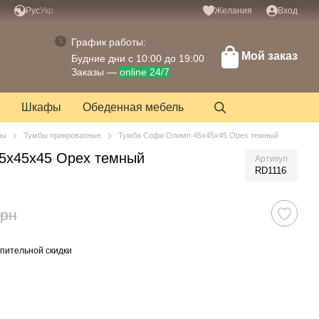
Рус
Укр
Желания
Вход
График работы:
Мой заказ
Будние дни с 10:00 до 19:00
Заказы —
online 24/7
Шкафы
Обеденная мебель
бы
Тумбы прикроватные
Тумба Софи Олимп 45х45х45 Орех темный
5х45х45 Орех темный
Артикул
RD1116
грн
пительной скидки