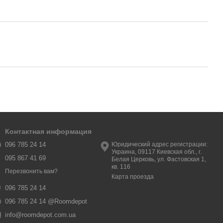
Контактная информация
096 785 24 14
Юридический адрес регистрации:
Украина, 09117 Киевская обл., г.
095 867 41 69
Белая Церковь, ул. Фастовская 1,
кв. 116
Перезвонить вам?
Карта проезда
096 785 24 14
096 785 24 14 @Roomdepot
info@roomdepot.com.ua