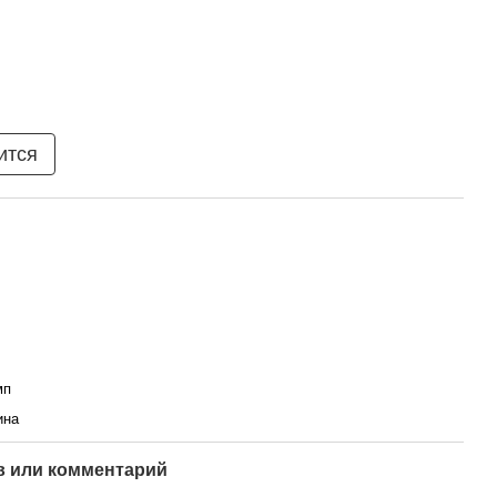
ится
мп
ина
 или комментарий