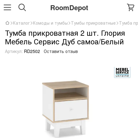
RoomDepot
Каталог
Комоды и тумбы
Тумбы прикроватные
Тумба пр
Тумба прикроватная 2 шт. Глория
Мебель Сервис Дуб самоа/Белый
Артикул:
RD2502
Оставить отзыв