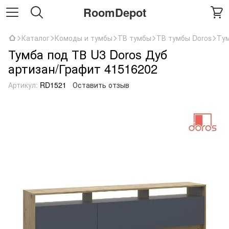
RoomDepot
Каталог
Комоды и тумбы
ТВ тумбы
ТВ тумбы Doros
Тум
Тумба под ТВ U3 Doros Дуб
артизан/Графит 41516202
Артикул:
RD1521
Оставить отзыв